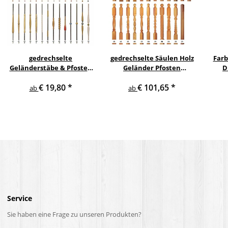
gedrechselte
gedrechselte Säulen Holz
Farb
Geländerstäbe & Pfosten
Geländer Pfosten
D
m. Edelstahl Staketen
Treppensäulen
S
€ 19,80
*
€ 101,65
*
Treppe Geländer Säule
Holzpfosten Holzsäulen
ab
ab
Service
Sie haben eine Frage zu unseren Produkten?