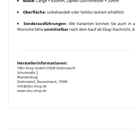
Maße:
Länge = 850mm, Zapfen-Durchmesser = 20mm
Oberfläche:
unbehandelt oder farblos lackiert erhältlich
Sonderausführungen:
Alle Varianten können Sie auch in a
Wünsche bitte
unmittelbar
nach dem Kauf als Ebay-Nachricht, da
Herstellerinformationen:
TIBU-Shop GmbH (15938 Drahnsdorf)
Schulstraße 2
Brandenburg
Drahnsdorf, Deutschland, 15938
info@tibu-shop.de
www.tibu-shop.de