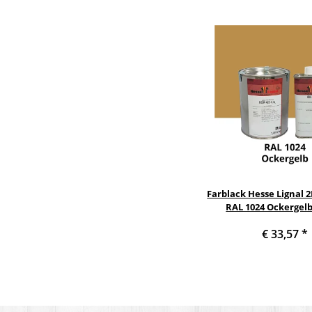
Farblack Hesse Lignal 
RAL 1024 Ockergelb 
€ 33,57
*