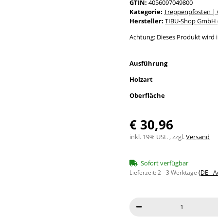
GTIN:
4056097049800
Kategorie:
Treppenpfosten |
Hersteller:
TIBU-Shop GmbH (
Achtung: Dieses Produkt wird in
Ausführung
Holzart
Oberfläche
€ 30,96
inkl. 19% USt. , zzgl.
Versand
Sofort verfügbar
Lieferzeit:
2 - 3 Werktage
(DE - 