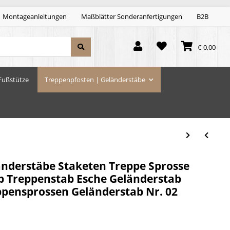
Montageanleitungen
Maßblätter Sonderanfertigungen
B2B
€ 0,00
Fußstütze
Treppenpfosten | Geländerstäbe
änderstäbe Staketen Treppe Sprosse
b Treppenstab Esche Geländerstab
eppensprossen Geländerstab Nr. 02