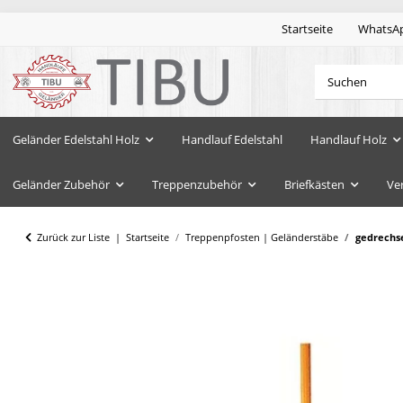
Startseite
WhatsA
Geländer Edelstahl Holz
Handlauf Edelstahl
Handlauf Holz
Geländer Zubehör
Treppenzubehör
Briefkästen
Ve
Zurück zur Liste
Startseite
Treppenpfosten | Geländerstäbe
gedrechs