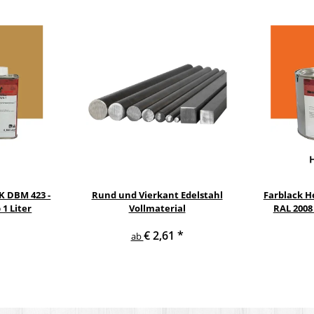
2K DBM 423 -
Rund und Vierkant Edelstahl
Farblack He
1 Liter
Vollmaterial
RAL 2008
€ 2,61
*
ab