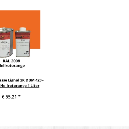
sse Lignal 2K DBM 423 -
 Hellrotorange 1 Liter
€ 55,21
*