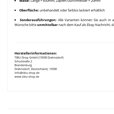
Maße:
Länge = 850mm, Zapfen-Durchmesser = 20mm
Oberfläche:
unbehandelt oder farblos lackiert erhältlich
Sonderausführungen:
Alle Varianten können Sie auch in a
Wünsche bitte
unmittelbar
nach dem Kauf als Ebay-Nachricht, da
Herstellerinformationen:
TIBU-Shop GmbH (15938 Drahnsdorf)
Schulstraße 2
Brandenburg
Drahnsdorf, Deutschland, 15938
info@tibu-shop.de
www.tibu-shop.de