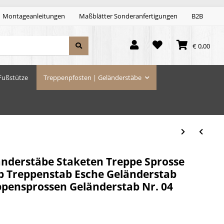
Montageanleitungen
Maßblätter Sonderanfertigungen
B2B
€ 0,00
Fußstütze
Treppenpfosten | Geländerstäbe
änderstäbe Staketen Treppe Sprosse
b Treppenstab Esche Geländerstab
eppensprossen Geländerstab Nr. 04