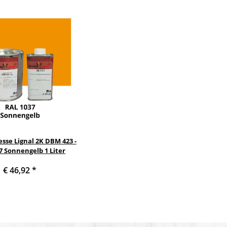
sse Lignal 2K DBM 423 -
7 Sonnengelb 1 Liter
€ 46,92
*