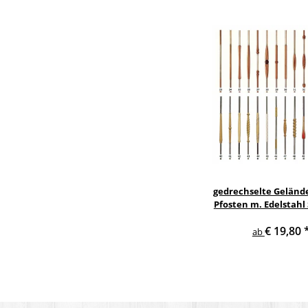
gedrechselte Geländ
Pfosten m. Edelstahl
Treppe Geländer 
€ 19,80
ab