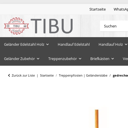
Startseite
WhatsA
Geländer Edelstahl Holz
Handlauf Edelstahl
Handlauf Holz
Geländer Zubehör
Treppenzubehör
Briefkästen
Ve
Zurück zur Liste
Startseite
Treppenpfosten | Geländerstäbe
gedrechs