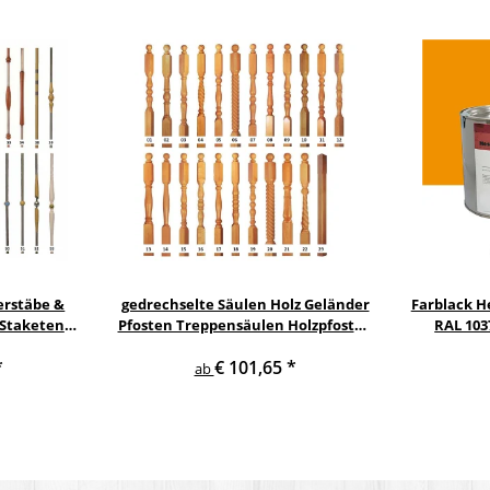
erstäbe &
gedrechselte Säulen Holz Geländer
Farblack He
 Staketen
Pfosten Treppensäulen Holzpfosten
RAL 103
Säule
Holzsäulen
*
€ 101,65
*
ab