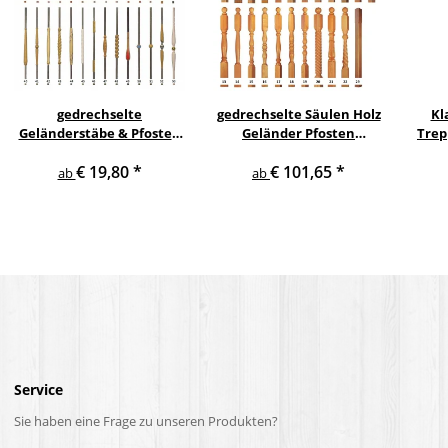
gedrechselte
gedrechselte Säulen Holz
Kl
Geländerstäbe & Pfosten
Geländer Pfosten
Trep
m. Edelstahl Staketen
Treppensäulen
€ 19,80
*
€ 101,65
*
Treppe Geländer Säule
Holzpfosten Holzsäulen
ab
ab
Service
Sie haben eine Frage zu unseren Produkten?