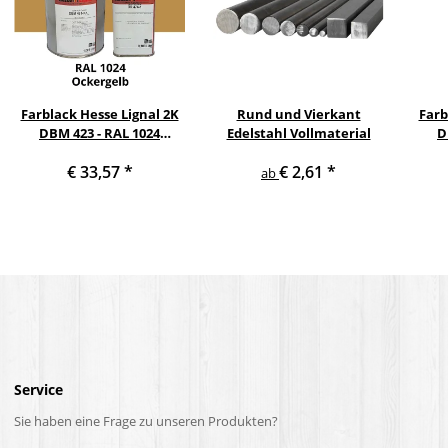
Farblack Hesse Lignal 2K
Rund und Vierkant
Farb
DBM 423 - RAL 1024
Edelstahl Vollmaterial
D
Ockergelb 1 Liter
He
€ 33,57
*
€ 2,61
*
ab
Service
Sie haben eine Frage zu unseren Produkten?