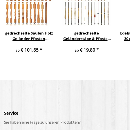
gedrechselte Säulen Holz
gedrechselte
Edels
Geländer Pfosten
Geländerstäbe & Pfosten
30
Treppensäulen
m. Edelstahl Staketen
Gel
€ 101,65
*
€ 19,80
*
Holzpfosten Holzsäulen
Treppe Geländer Säule
ab
ab
Gel
Service
Sie haben eine Frage zu unseren Produkten?