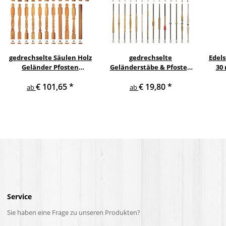
gedrechselte Säulen Holz
gedrechselte
Edels
Geländer Pfosten
Geländerstäbe & Pfosten
30
Treppensäulen
m. Edelstahl Staketen
Gel
€ 101,65
*
€ 19,80
*
Holzpfosten Holzsäulen
Treppe Geländer Säule
ab
ab
Gel
Service
Sie haben eine Frage zu unseren Produkten?