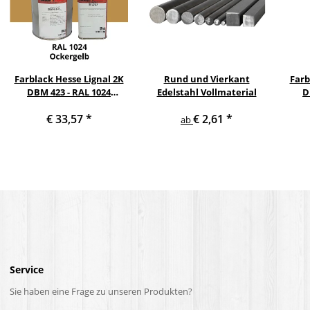
Farblack Hesse Lignal 2K
Rund und Vierkant
Farb
DBM 423 - RAL 1024
Edelstahl Vollmaterial
D
Ockergelb 1 Liter
He
€ 33,57
*
€ 2,61
*
ab
Service
Sie haben eine Frage zu unseren Produkten?