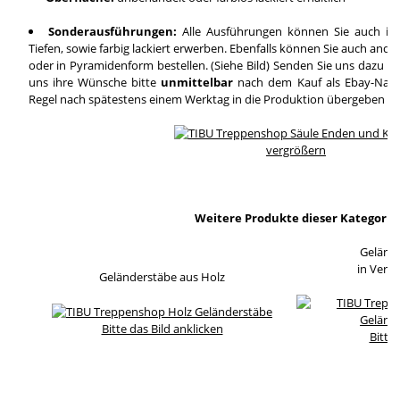
Sonderausführungen:
Alle Ausführungen können Sie auch in
Tiefen, sowie farbig lackiert erwerben. Ebenfalls können Sie auch and
oder in Pyramidenform bestellen. (Siehe Bild) Senden Sie uns dazu ei
uns ihre Wünsche bitte
unmittelbar
nach dem Kauf als Ebay-Nachri
Regel nach spätestens einem Werktag in die Produktion übergeben wi
vergrößern
Weitere Produkte dieser Kategorie
Geländ
in Verb
Geländerstäbe aus Holz
Bitte das Bild anklicken
Bitte 