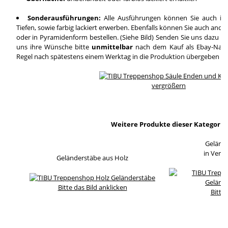
Sonderausführungen:
Alle Ausführungen können Sie auch in
Tiefen, sowie farbig lackiert erwerben. Ebenfalls können Sie auch and
oder in Pyramidenform bestellen. (Siehe Bild) Senden Sie uns dazu ei
uns ihre Wünsche bitte
unmittelbar
nach dem Kauf als Ebay-Nachri
Regel nach spätestens einem Werktag in die Produktion übergeben wi
vergrößern
Weitere Produkte dieser Kategorie
Geländ
in Verb
Geländerstäbe aus Holz
Bitte das Bild anklicken
Bitte 