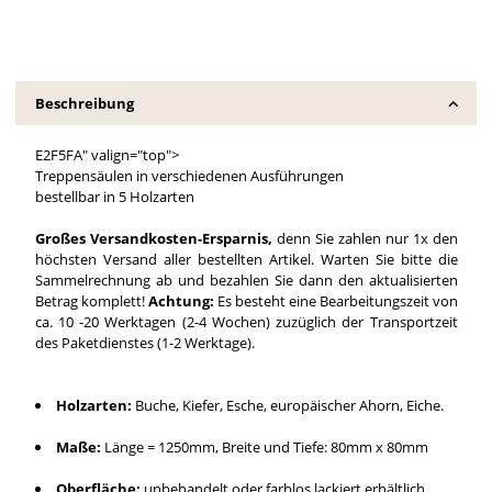
Beschreibung
E2F5FA" valign="top">
Treppensäulen in verschiedenen Ausführungen
bestellbar in 5 Holzarten
Großes Versandkosten-Ersparnis,
denn Sie zahlen nur 1x den
höchsten Versand aller bestellten Artikel. Warten Sie bitte die
Sammelrechnung ab und bezahlen Sie dann den aktualisierten
Betrag komplett!
Achtung:
Es besteht eine Bearbeitungszeit von
ca. 10 -20 Werktagen (2-4 Wochen) zuzüglich der Transportzeit
des Paketdienstes (1-2 Werktage).
Holzarten:
Buche, Kiefer, Esche, europäischer Ahorn, Eiche.
Maße:
Länge = 1250mm, Breite und Tiefe: 80mm x 80mm
Oberfläche:
unbehandelt oder farblos lackiert erhältlich