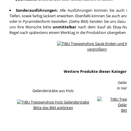
Sonderausführungen:
Alle Ausführungen können Sie auch in
Tiefen, sowie farbig lackiert erwerben. Ebenfalls können Sie auch and
oder in Pyramidenform bestellen. (Siehe Bild) Senden Sie uns dazu ei
uns ihre Wünsche bitte
unmittelbar
nach dem Kauf als Ebay-Nachri
Regel nach spätestens einem Werktag in die Produktion übergeben wi
vergrößern
Weitere Produkte dieser Kategorie
Geländ
in Verb
Geländerstäbe aus Holz
Bitte das Bild anklicken
Bitte 