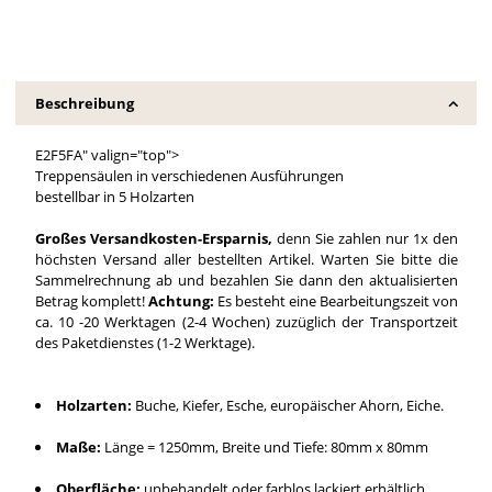
Beschreibung
E2F5FA" valign="top">
Treppensäulen in verschiedenen Ausführungen
bestellbar in 5 Holzarten
Großes Versandkosten-Ersparnis,
denn Sie zahlen nur 1x den
höchsten Versand aller bestellten Artikel. Warten Sie bitte die
Sammelrechnung ab und bezahlen Sie dann den aktualisierten
Betrag komplett!
Achtung:
Es besteht eine Bearbeitungszeit von
ca. 10 -20 Werktagen (2-4 Wochen) zuzüglich der Transportzeit
des Paketdienstes (1-2 Werktage).
Holzarten:
Buche, Kiefer, Esche, europäischer Ahorn, Eiche.
Maße:
Länge = 1250mm, Breite und Tiefe: 80mm x 80mm
Oberfläche:
unbehandelt oder farblos lackiert erhältlich