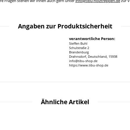
ere Fragen stehen wir Ihnen auch gern unter
info@tibu-holztreppen.de
zur V
Angaben zur Produktsicherheit
verantwortliche Person:
Steffen Buhl
Schulstraße 2
Brandenburg
Drahnsdorf, Deutschland, 15938
info@tibu-shop.de
https://www.tibu-shop.de
Ähnliche Artikel