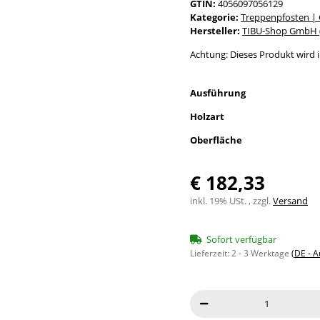
GTIN:
4056097056129
Kategorie:
Treppenpfosten |
Hersteller:
TIBU-Shop GmbH (
Achtung: Dieses Produkt wird in
Ausführung
Holzart
Oberfläche
€ 182,33
inkl. 19% USt. , zzgl.
Versand
Sofort verfügbar
Lieferzeit:
2 - 3 Werktage
(DE - 