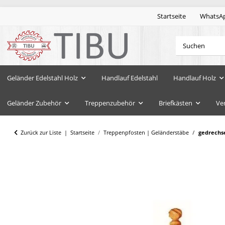
Startseite
WhatsA
Geländer Edelstahl Holz
Handlauf Edelstahl
Handlauf Holz
Geländer Zubehör
Treppenzubehör
Briefkästen
Ve
Zurück zur Liste
Startseite
Treppenpfosten | Geländerstäbe
gedrechse