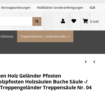
Montageanleitungen
Maßblätter Sonderanfertigungen
B2B
€ 0,00
Fußstütze
Treppenpfosten | Geländerstäbe
len Holz Geländer Pfosten
lzpfosten Holzsäulen Buche Säule -/
 Treppengeländer Treppensäule Nr. 04