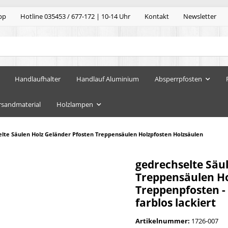
pp
Hotline 035453 / 677-172 | 10-14 Uhr
Kontakt
Newsletter
Handlaufhalter
Handlauf Aluminium
Absperrpfosten
rsandmaterial
Holzlampen
lte Säulen Holz Geländer Pfosten Treppensäulen Holzpfosten Holzsäulen
gedrechselte Säu
Treppensäulen Ho
Treppenpfosten -
farblos lackiert
Artikelnummer:
1726-007