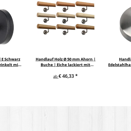
 E Schwarz
Handlauf Holz Ø 50 mm Ahorn |
Handl
inkelt mit
Buche | Eiche lackiert mit
Edelstahlha
verschiedenen Enden &
M12 zum Ei
€ 46,33
*
Edelstahlhalter
ab