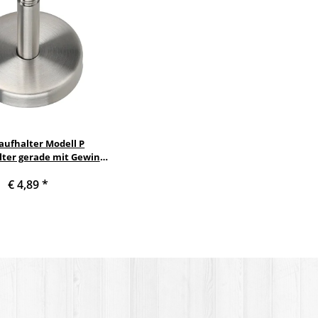
aufhalter Modell P
lter gerade mit Gewinde
ndrehen in Holzhandlauf
€ 4,89
*