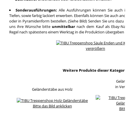
Sonderausführungen:
Alle Ausführungen können Sie auch in
Tiefen, sowie farbig lackiert erwerben. Ebenfalls können Sie auch and
oder in Pyramidenform bestellen. (Siehe Bild) Senden Sie uns dazu ei
uns ihre Wünsche bitte
unmittelbar
nach dem Kauf als Ebay-Nachri
Regel nach spätestens einem Werktag in die Produktion übergeben wi
vergrößern
Weitere Produkte dieser Kategorie
Geländ
in Verb
Geländerstäbe aus Holz
Bitte das Bild anklicken
Bitte 