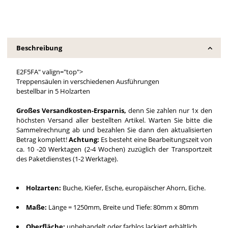
Beschreibung
E2F5FA" valign="top">
Treppensäulen in verschiedenen Ausführungen
bestellbar in 5 Holzarten
Großes Versandkosten-Ersparnis,
denn Sie zahlen nur 1x den
höchsten Versand aller bestellten Artikel. Warten Sie bitte die
Sammelrechnung ab und bezahlen Sie dann den aktualisierten
Betrag komplett!
Achtung:
Es besteht eine Bearbeitungszeit von
ca. 10 -20 Werktagen (2-4 Wochen) zuzüglich der Transportzeit
des Paketdienstes (1-2 Werktage).
Holzarten:
Buche, Kiefer, Esche, europäischer Ahorn, Eiche.
Maße:
Länge = 1250mm, Breite und Tiefe: 80mm x 80mm
Oberfläche:
unbehandelt oder farblos lackiert erhältlich