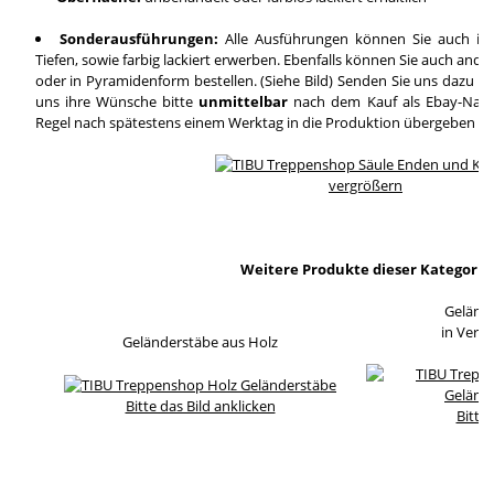
Sonderausführungen:
Alle Ausführungen können Sie auch in
Tiefen, sowie farbig lackiert erwerben. Ebenfalls können Sie auch and
oder in Pyramidenform bestellen. (Siehe Bild) Senden Sie uns dazu ei
uns ihre Wünsche bitte
unmittelbar
nach dem Kauf als Ebay-Nachri
Regel nach spätestens einem Werktag in die Produktion übergeben wi
vergrößern
Weitere Produkte dieser Kategorie
Geländ
in Verb
Geländerstäbe aus Holz
Bitte das Bild anklicken
Bitte 