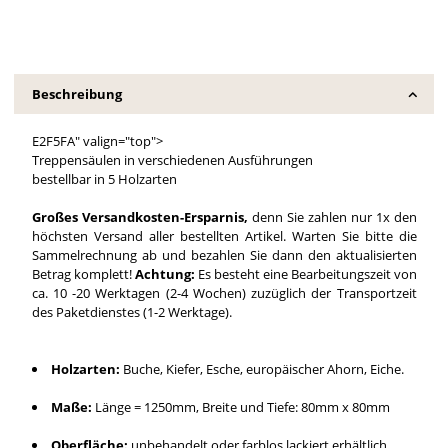
Beschreibung
E2F5FA" valign="top">
Treppensäulen in verschiedenen Ausführungen
bestellbar in 5 Holzarten
Großes Versandkosten-Ersparnis,
denn Sie zahlen nur 1x den
höchsten Versand aller bestellten Artikel. Warten Sie bitte die
Sammelrechnung ab und bezahlen Sie dann den aktualisierten
Betrag komplett!
Achtung:
Es besteht eine Bearbeitungszeit von
ca. 10 -20 Werktagen (2-4 Wochen) zuzüglich der Transportzeit
des Paketdienstes (1-2 Werktage).
Holzarten:
Buche, Kiefer, Esche, europäischer Ahorn, Eiche.
Maße:
Länge = 1250mm, Breite und Tiefe: 80mm x 80mm
Oberfläche:
unbehandelt oder farblos lackiert erhältlich