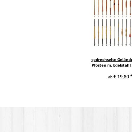
gedrechselte Geländ
Pfosten m. Edelstahl
Treppe Geländer 
€ 19,80
ab