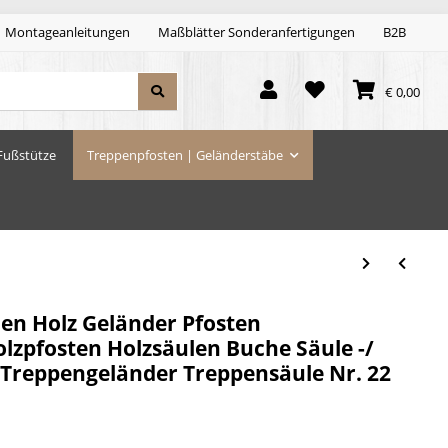
Montageanleitungen
Maßblätter Sonderanfertigungen
B2B
€ 0,00
Fußstütze
Treppenpfosten | Geländerstäbe
len Holz Geländer Pfosten
lzpfosten Holzsäulen Buche Säule -/
 Treppengeländer Treppensäule Nr. 22