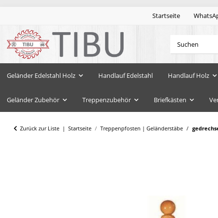
Startseite
WhatsA
Geländer Edelstahl Holz
Handlauf Edelstahl
Handlauf Holz
Geländer Zubehör
Treppenzubehör
Briefkästen
Ve
Zurück zur Liste
Startseite
Treppenpfosten | Geländerstäbe
gedrechse