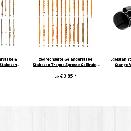
erstäbe &
gedrechselte Geländerstäbe
Edelstahlr
 Staketen
Staketen Treppe Sprosse Geländer
Stange 
Säule
Holzstab Treppenstab
D
*
€ 3,85
*
ab