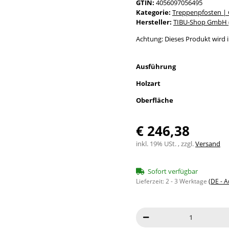
GTIN:
4056097056495
Kategorie:
Treppenpfosten |
Hersteller:
TIBU-Shop GmbH (
Achtung: Dieses Produkt wird in
Ausführung
Holzart
Oberfläche
€ 246,38
inkl. 19% USt. , zzgl.
Versand
Sofort verfügbar
Lieferzeit:
2 - 3 Werktage
(DE - 