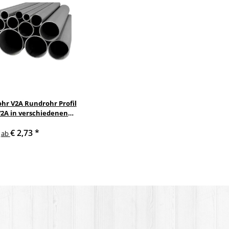
ohr V2A Rundrohr Profil
V2A in verschiedenen
urchmessern
€ 2,73
*
ab