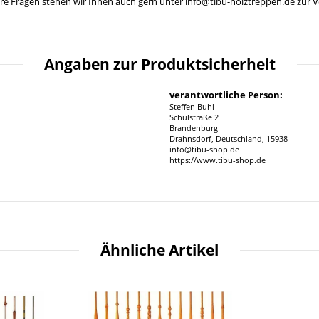
ere Fragen stehen wir Ihnen auch gern unter
info@tibu-holztreppen.de
zur V
Angaben zur Produktsicherheit
verantwortliche Person:
Steffen Buhl
Schulstraße 2
Brandenburg
Drahnsdorf, Deutschland, 15938
info@tibu-shop.de
https://www.tibu-shop.de
Ähnliche Artikel