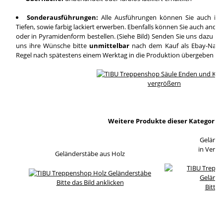
Sonderausführungen:
Alle Ausführungen können Sie auch in
Tiefen, sowie farbig lackiert erwerben. Ebenfalls können Sie auch and
oder in Pyramidenform bestellen. (Siehe Bild) Senden Sie uns dazu ei
uns ihre Wünsche bitte
unmittelbar
nach dem Kauf als Ebay-Nachri
Regel nach spätestens einem Werktag in die Produktion übergeben wi
vergrößern
Weitere Produkte dieser Kategorie
Geländ
in Verb
Geländerstäbe aus Holz
Bitte das Bild anklicken
Bitte 