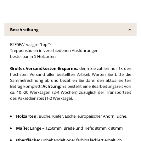
Beschreibung
E2F5FA" valign="top">
Treppensäulen in verschiedenen Ausführungen
bestellbar in 5 Holzarten
Großes Versandkosten-Ersparnis,
denn Sie zahlen nur 1x den
höchsten Versand aller bestellten Artikel. Warten Sie bitte die
Sammelrechnung ab und bezahlen Sie dann den aktualisierten
Betrag komplett!
Achtung:
Es besteht eine Bearbeitungszeit von
ca. 10 -20 Werktagen (2-4 Wochen) zuzüglich der Transportzeit
des Paketdienstes (1-2 Werktage).
Holzarten:
Buche, Kiefer, Esche, europäischer Ahorn, Eiche.
Maße:
Länge = 1250mm, Breite und Tiefe: 80mm x 80mm
Oberfläche:
unbehandelt oder farblos lackiert erhältlich