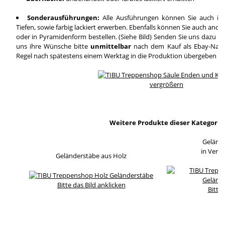
Sonderausführungen:
Alle Ausführungen können Sie auch in
Tiefen, sowie farbig lackiert erwerben. Ebenfalls können Sie auch and
oder in Pyramidenform bestellen. (Siehe Bild) Senden Sie uns dazu ei
uns ihre Wünsche bitte
unmittelbar
nach dem Kauf als Ebay-Nachri
Regel nach spätestens einem Werktag in die Produktion übergeben wi
vergrößern
Weitere Produkte dieser Kategorie
Geländ
in Verb
Geländerstäbe aus Holz
Bitte das Bild anklicken
Bitte 