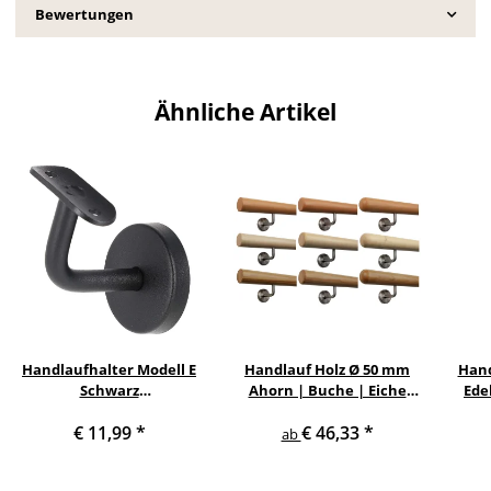
Bewertungen
Ähnliche Artikel
Handlaufhalter Modell E
Handlauf Holz Ø 50 mm
Hand
Schwarz
Ahorn | Buche | Eiche
Ede
pulverbeschichtet
lackiert mit
mi
€ 11,99
*
€ 46,33
*
gewinkelt mit Halteplatte
verschiedenen Enden &
ab
Edelstahlhalter