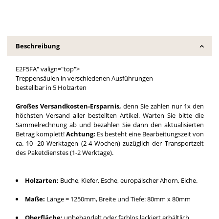
Beschreibung
E2F5FA" valign="top">
Treppensäulen in verschiedenen Ausführungen
bestellbar in 5 Holzarten
Großes Versandkosten-Ersparnis,
denn Sie zahlen nur 1x den
höchsten Versand aller bestellten Artikel. Warten Sie bitte die
Sammelrechnung ab und bezahlen Sie dann den aktualisierten
Betrag komplett!
Achtung:
Es besteht eine Bearbeitungszeit von
ca. 10 -20 Werktagen (2-4 Wochen) zuzüglich der Transportzeit
des Paketdienstes (1-2 Werktage).
Holzarten:
Buche, Kiefer, Esche, europäischer Ahorn, Eiche.
Maße:
Länge = 1250mm, Breite und Tiefe: 80mm x 80mm
Oberfläche:
unbehandelt oder farblos lackiert erhältlich