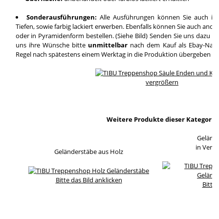
Sonderausführungen:
Alle Ausführungen können Sie auch in
Tiefen, sowie farbig lackiert erwerben. Ebenfalls können Sie auch and
oder in Pyramidenform bestellen. (Siehe Bild) Senden Sie uns dazu ei
uns ihre Wünsche bitte
unmittelbar
nach dem Kauf als Ebay-Nachri
Regel nach spätestens einem Werktag in die Produktion übergeben wi
vergrößern
Weitere Produkte dieser Kategorie
Geländ
in Verb
Geländerstäbe aus Holz
Bitte das Bild anklicken
Bitte 