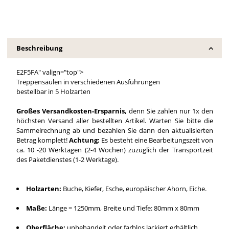
Beschreibung
E2F5FA" valign="top">
Treppensäulen in verschiedenen Ausführungen
bestellbar in 5 Holzarten
Großes Versandkosten-Ersparnis,
denn Sie zahlen nur 1x den
höchsten Versand aller bestellten Artikel. Warten Sie bitte die
Sammelrechnung ab und bezahlen Sie dann den aktualisierten
Betrag komplett!
Achtung:
Es besteht eine Bearbeitungszeit von
ca. 10 -20 Werktagen (2-4 Wochen) zuzüglich der Transportzeit
des Paketdienstes (1-2 Werktage).
Holzarten:
Buche, Kiefer, Esche, europäischer Ahorn, Eiche.
Maße:
Länge = 1250mm, Breite und Tiefe: 80mm x 80mm
Oberfläche:
unbehandelt oder farblos lackiert erhältlich