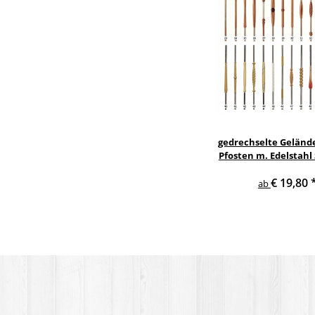
gedrechselte Geländ
Pfosten m. Edelstahl
Treppe Geländer 
€ 19,80
ab