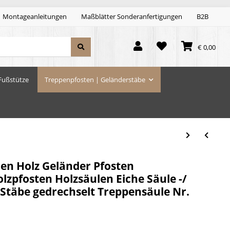
Montageanleitungen
Maßblätter Sonderanfertigungen
B2B
€ 0,00
Fußstütze
Treppenpfosten | Geländerstäbe
len Holz Geländer Pfosten
zpfosten Holzsäulen Eiche Säule -/
 Stäbe gedrechselt Treppensäule Nr.