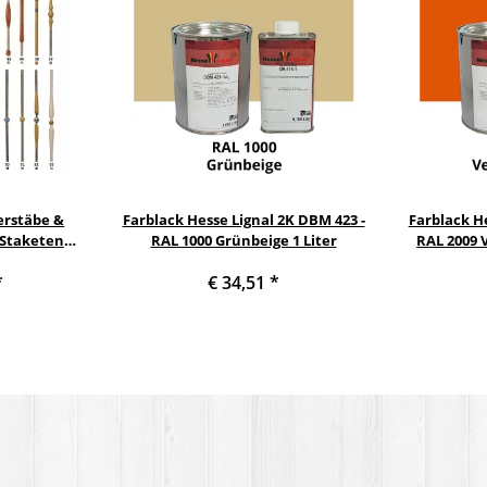
erstäbe &
Farblack Hesse Lignal 2K DBM 423 -
Farblack He
 Staketen
RAL 1000 Grünbeige 1 Liter
RAL 2009 
Säule
*
€ 34,51
*