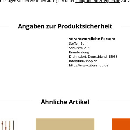
ere Fragen stehen wir Ihnen auch gern unter
info@tibu-holztreppen.de
zur V
Angaben zur Produktsicherheit
verantwortliche Person:
Steffen Buhl
Schulstraße 2
Brandenburg
Drahnsdorf, Deutschland, 15938
info@tibu-shop.de
https://www.tibu-shop.de
Ähnliche Artikel