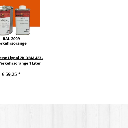
sse Lignal 2K DBM 423 -
Verkehrsorange 1 Liter
€ 59,25
*