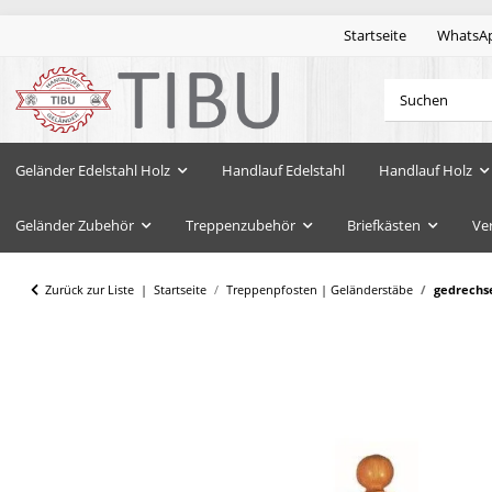
Startseite
WhatsA
Geländer Edelstahl Holz
Handlauf Edelstahl
Handlauf Holz
Geländer Zubehör
Treppenzubehör
Briefkästen
Ve
Zurück zur Liste
Startseite
Treppenpfosten | Geländerstäbe
gedrechse