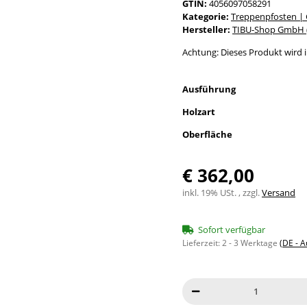
GTIN:
4056097058291
Kategorie:
Treppenpfosten |
Hersteller:
TIBU-Shop GmbH (
Achtung: Dieses Produkt wird in
Ausführung
Holzart
Oberfläche
€ 362,00
inkl. 19% USt. , zzgl.
Versand
Sofort verfügbar
Lieferzeit:
2 - 3 Werktage
(DE - 