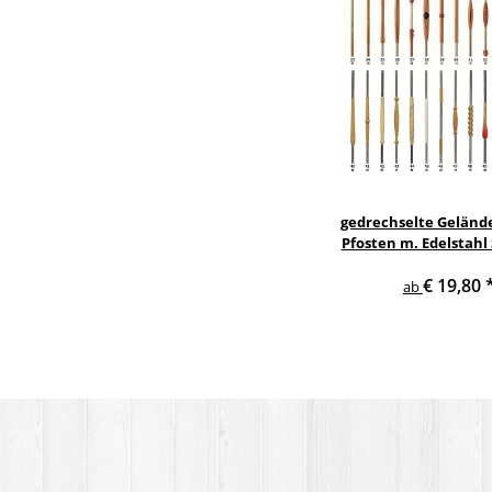
gedrechselte Geländ
Pfosten m. Edelstahl
Treppe Geländer 
€ 19,80
ab