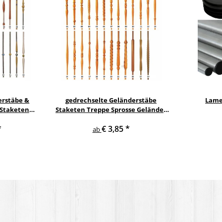
erstäbe &
gedrechselte Geländerstäbe
Lame
 Staketen
Staketen Treppe Sprosse Geländer
Säule
Holzstab Treppenstab
*
€ 3,85
*
ab