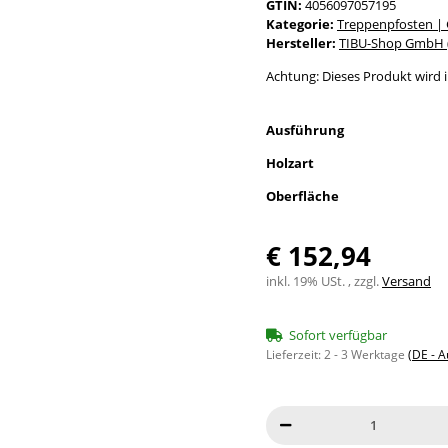
GTIN:
4056097057195
Kategorie:
Treppenpfosten |
Hersteller:
TIBU-Shop GmbH (
Achtung: Dieses Produkt wird in
Ausführung
Holzart
Oberfläche
€ 152,94
inkl. 19% USt. , zzgl.
Versand
Sofort verfügbar
Lieferzeit:
2 - 3 Werktage
(DE - 