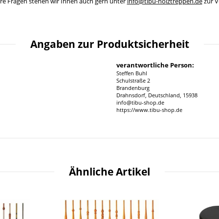
ere Fragen stehen wir Ihnen auch gern unter
info@tibu-holztreppen.de
zur V
Angaben zur Produktsicherheit
verantwortliche Person:
Steffen Buhl
Schulstraße 2
Brandenburg
Drahnsdorf, Deutschland, 15938
info@tibu-shop.de
https://www.tibu-shop.de
Ähnliche Artikel