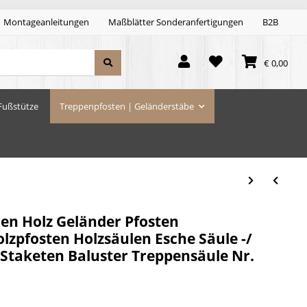
Montageanleitungen
Maßblätter Sonderanfertigungen
B2B
€ 0,00
Fußstütze
Treppenpfosten | Geländerstäbe
len Holz Geländer Pfosten
lzpfosten Holzsäulen Esche Säule -/
 Staketen Baluster Treppensäule Nr.