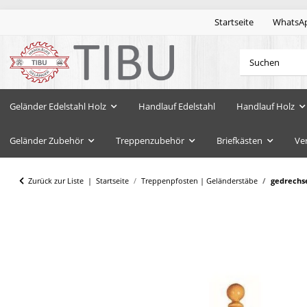
Startseite
WhatsA
Geländer Edelstahl Holz
Handlauf Edelstahl
Handlauf Holz
Geländer Zubehör
Treppenzubehör
Briefkästen
Ve
Zurück zur Liste
Startseite
Treppenpfosten | Geländerstäbe
gedrechse