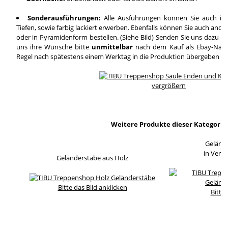
Sonderausführungen:
Alle Ausführungen können Sie auch in
Tiefen, sowie farbig lackiert erwerben. Ebenfalls können Sie auch and
oder in Pyramidenform bestellen. (Siehe Bild) Senden Sie uns dazu ei
uns ihre Wünsche bitte
unmittelbar
nach dem Kauf als Ebay-Nachri
Regel nach spätestens einem Werktag in die Produktion übergeben wi
vergrößern
Weitere Produkte dieser Kategorie
Geländ
in Verb
Geländerstäbe aus Holz
Bitte das Bild anklicken
Bitte 