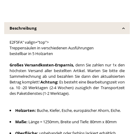
Beschreibung
E2F5FA" valign="top">
Treppensäulen in verschiedenen Ausführungen
bestellbar in 5 Holzarten
Großes Versandkosten-Ersparnis,
denn Sie zahlen nur 1x den
höchsten Versand aller bestellten Artikel. Warten Sie bitte die
Sammelrechnung ab und bezahlen Sie dann den aktualisierten
Betrag komplett!
Achtung:
Es besteht eine Bearbeitungszeit von
ca. 10 -20 Werktagen (2-4 Wochen) zuzüglich der Transportzeit
des Paketdienstes (1-2 Werktage).
Holzarten:
Buche, Kiefer, Esche, europäischer Ahorn, Eiche.
Maße:
Länge = 1250mm, Breite und Tiefe: 80mm x 80mm
Oberfläche:
unbehandelt oder farblos lackiert erhältlich