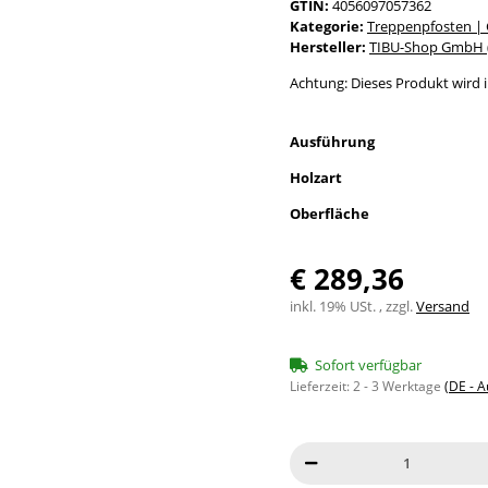
GTIN:
4056097057362
Kategorie:
Treppenpfosten |
Hersteller:
TIBU-Shop GmbH (
Achtung: Dieses Produkt wird in
Ausführung
Holzart
Oberfläche
€ 289,36
inkl. 19% USt. , zzgl.
Versand
Sofort verfügbar
Lieferzeit:
2 - 3 Werktage
(DE - 