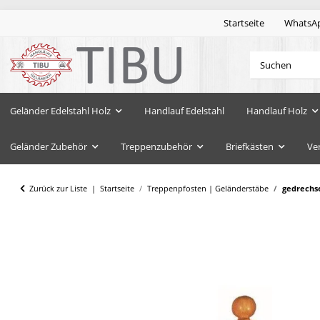
Startseite
WhatsA
Geländer Edelstahl Holz
Handlauf Edelstahl
Handlauf Holz
Geländer Zubehör
Treppenzubehör
Briefkästen
Ve
Zurück zur Liste
Startseite
Treppenpfosten | Geländerstäbe
gedrechse