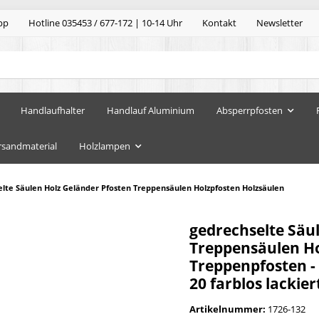
pp
Hotline 035453 / 677-172 | 10-14 Uhr
Kontakt
Newsletter
Handlaufhalter
Handlauf Aluminium
Absperrpfosten
rsandmaterial
Holzlampen
lte Säulen Holz Geländer Pfosten Treppensäulen Holzpfosten Holzsäulen
gedrechselte Säu
Treppensäulen Ho
Treppenpfosten -
20 farblos lackier
Artikelnummer:
1726-132