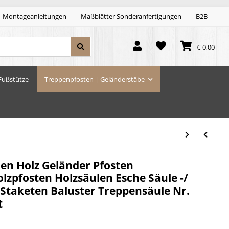
Montageanleitungen
Maßblätter Sonderanfertigungen
B2B
€ 0,00
Fußstütze
Treppenpfosten | Geländerstäbe
len Holz Geländer Pfosten
lzpfosten Holzsäulen Esche Säule -/
 Staketen Baluster Treppensäule Nr.
t