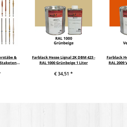
erstäbe &
Farblack Hesse Lignal 2K DBM 423 -
Farblack He
 Staketen
RAL 1000 Grünbeige 1 Liter
RAL 2009 
Säule
*
€ 34,51
*