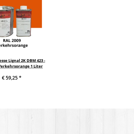
sse Lignal 2K DBM 423 -
Verkehrsorange 1 Liter
€ 59,25
*