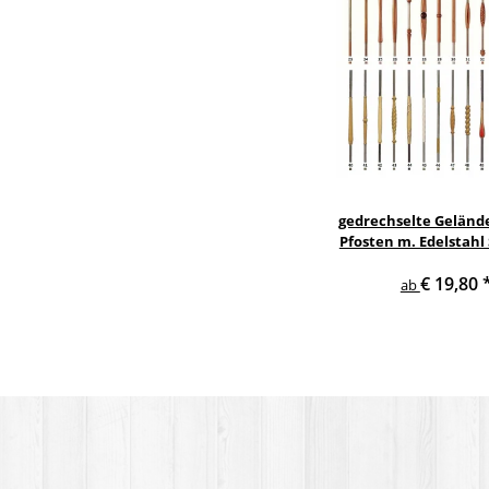
gedrechselte Geländ
Pfosten m. Edelstahl
Treppe Geländer 
€ 19,80
ab