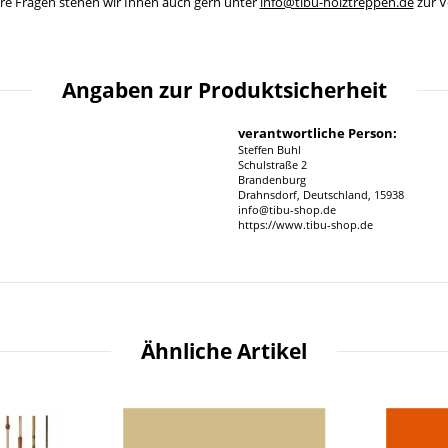
ere Fragen stehen wir Ihnen auch gern unter
info@tibu-holztreppen.de
zur V
Angaben zur Produktsicherheit
verantwortliche Person:
Steffen Buhl
Schulstraße 2
Brandenburg
Drahnsdorf, Deutschland, 15938
info@tibu-shop.de
https://www.tibu-shop.de
Ähnliche Artikel