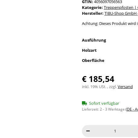
GTIN:
4056097056563
Kategorie:
Treppenpfosten |
Hersteller:
TIBU-Shop GmbH (
Achtung: Dieses Produkt wird in
Ausführung
Holzart
Oberfläche
€ 185,54
inkl. 19% USt. , zzgl.
Versand
Sofort verfügbar
Lieferzeit:
2 - 3 Werktage
(DE - 