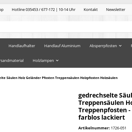
pp
Hotline 035453 / 677-172 | 10-14 Uhr
Kontakt
Newsletter
Handlaufhalter
Handlauf Aluminium
Absperrpfosten
rsandmaterial
Holzlampen
lte Säulen Holz Geländer Pfosten Treppensäulen Holzpfosten Holzsäulen
gedrechselte Säu
Treppensäulen Hol
Treppenpfosten -
farblos lackiert
Artikelnummer:
1726-051