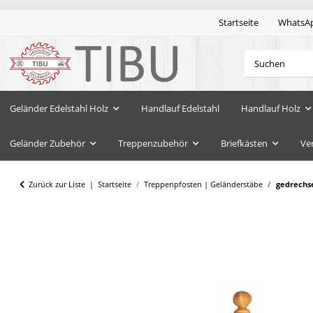
Startseite
WhatsA
Geländer Edelstahl Holz
Handlauf Edelstahl
Handlauf Holz
Geländer Zubehör
Treppenzubehör
Briefkästen
Ve
Zurück zur Liste
Startseite
Treppenpfosten | Geländerstäbe
gedrechse