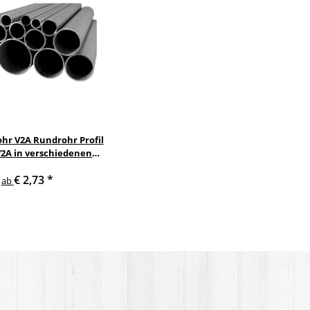
ohr V2A Rundrohr Profil
V2A in verschiedenen
urchmessern
€ 2,73
*
ab