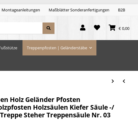
Montageanleitungen
Maßblätter Sonderanfertigungen
B2B
€ 0,00
Fußstütze
Treppenpfosten | Geländerstäbe
len Holz Geländer Pfosten
zpfosten Holzsäulen Kiefer Säule -/
 Treppe Steher Treppensäule Nr. 03