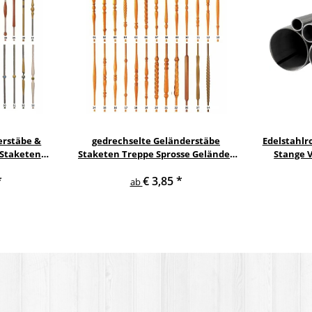
erstäbe &
gedrechselte Geländerstäbe
Edelstahlr
 Staketen
Staketen Treppe Sprosse Geländer
Stange 
Säule
Holzstab Treppenstab
D
*
€ 3,85
*
ab