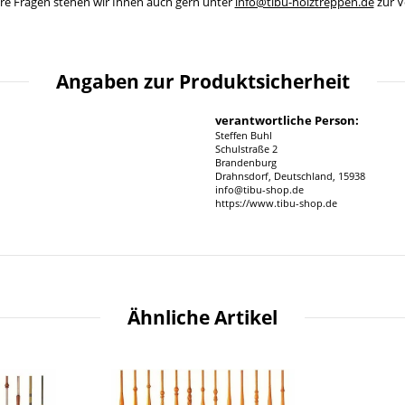
ere Fragen stehen wir Ihnen auch gern unter
info@tibu-holztreppen.de
zur V
Angaben zur Produktsicherheit
verantwortliche Person:
Steffen Buhl
Schulstraße 2
Brandenburg
Drahnsdorf, Deutschland, 15938
info@tibu-shop.de
https://www.tibu-shop.de
Ähnliche Artikel