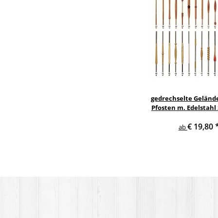
gedrechselte Geländ
Pfosten m. Edelstahl
Treppe Geländer 
€ 19,80
ab