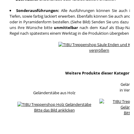
Sonderausführungen:
Alle Ausführungen können Sie auch in
Tiefen, sowie farbig lackiert erwerben. Ebenfalls können Sie auch and
oder in Pyramidenform bestellen. (Siehe Bild) Senden Sie uns dazu ei
uns ihre Wünsche bitte
unmittelbar
nach dem Kauf als Ebay-Nachri
Regel nach spätestens einem Werktag in die Produktion übergeben wi
vergrößern
Weitere Produkte dieser Kategorie
Geländ
in Verb
Geländerstäbe aus Holz
Bitte das Bild anklicken
Bitte 