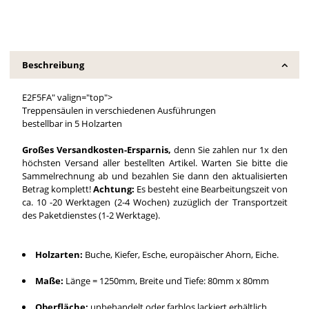
Beschreibung
E2F5FA" valign="top">
Treppensäulen in verschiedenen Ausführungen
bestellbar in 5 Holzarten
Großes Versandkosten-Ersparnis,
denn Sie zahlen nur 1x den
höchsten Versand aller bestellten Artikel. Warten Sie bitte die
Sammelrechnung ab und bezahlen Sie dann den aktualisierten
Betrag komplett!
Achtung:
Es besteht eine Bearbeitungszeit von
ca. 10 -20 Werktagen (2-4 Wochen) zuzüglich der Transportzeit
des Paketdienstes (1-2 Werktage).
Holzarten:
Buche, Kiefer, Esche, europäischer Ahorn, Eiche.
Maße:
Länge = 1250mm, Breite und Tiefe: 80mm x 80mm
Oberfläche:
unbehandelt oder farblos lackiert erhältlich