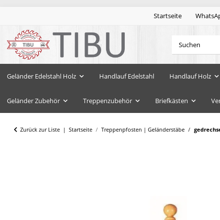
Startseite
WhatsA
Geländer Edelstahl Holz
Handlauf Edelstahl
Handlauf Holz
Geländer Zubehör
Treppenzubehör
Briefkästen
Ve
Zurück zur Liste
Startseite
Treppenpfosten | Geländerstäbe
gedrechse