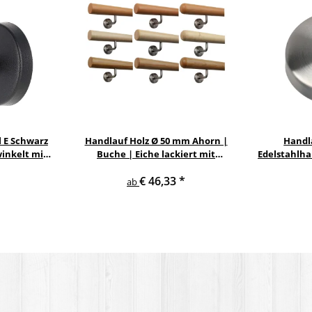
 E Schwarz
Handlauf Holz Ø 50 mm Ahorn |
Handl
inkelt mit
Buche | Eiche lackiert mit
Edelstahlha
verschiedenen Enden &
M12 zum Ei
€ 46,33
*
Edelstahlhalter
ab