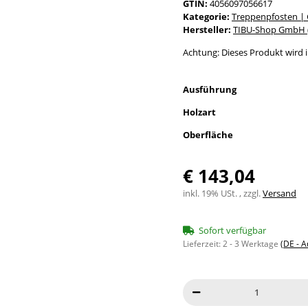
GTIN:
4056097056617
Kategorie:
Treppenpfosten |
Hersteller:
TIBU-Shop GmbH (
Achtung: Dieses Produkt wird in
Ausführung
Holzart
Oberfläche
€ 143,04
inkl. 19% USt. , zzgl.
Versand
Sofort verfügbar
Lieferzeit:
2 - 3 Werktage
(DE - 