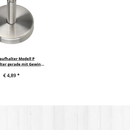
aufhalter Modell P
lter gerade mit Gewinde
ndrehen in Holzhandlauf
€ 4,89
*