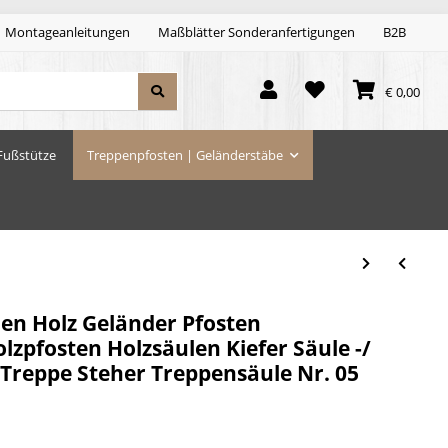
Montageanleitungen
Maßblätter Sonderanfertigungen
B2B
€ 0,00
Fußstütze
Treppenpfosten | Geländerstäbe
len Holz Geländer Pfosten
zpfosten Holzsäulen Kiefer Säule -/
 Treppe Steher Treppensäule Nr. 05