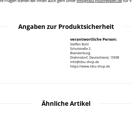
ere Fragen stehen wir Ihnen auch gern unter
info@tibu-holztreppen.de
zur V
Angaben zur Produktsicherheit
verantwortliche Person:
Steffen Buhl
Schulstraße 2
Brandenburg
Drahnsdorf, Deutschland, 15938
info@tibu-shop.de
https://www.tibu-shop.de
Ähnliche Artikel