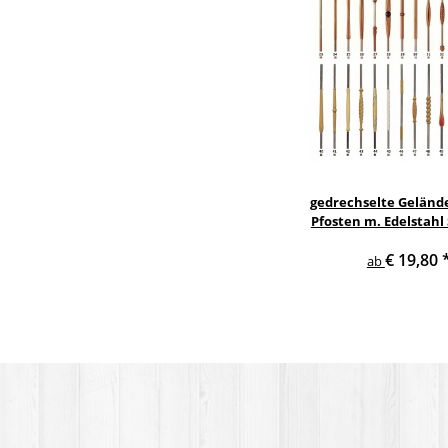
gedrechselte Geländ
Pfosten m. Edelstahl
Treppe Geländer 
€ 19,80
ab