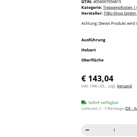
GTIN:
4056097056815
Kategorie:
Treppenpfosten |
Hersteller:
TIBU-Shop GmbH (
Achtung: Dieses Produkt wird in
Ausführung
Holzart
Oberfläche
€ 143,04
inkl. 19% USt. , zzgl.
Versand
Sofort verfügbar
Lieferzeit:
2 - 3 Werktage
(DE - 