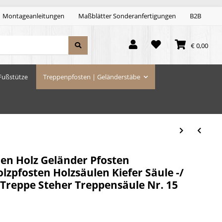
Montageanleitungen
Maßblätter Sonderanfertigungen
B2B
€ 0,00
Fußstütze
Treppenpfosten | Geländerstäbe
len Holz Geländer Pfosten
zpfosten Holzsäulen Kiefer Säule -/
 Treppe Steher Treppensäule Nr. 15