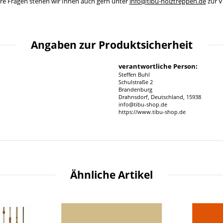
ere Fragen stehen wir Ihnen auch gern unter
info@tibu-holztreppen.de
zur V
Angaben zur Produktsicherheit
verantwortliche Person:
Steffen Buhl
Schulstraße 2
Brandenburg
Drahnsdorf, Deutschland, 15938
info@tibu-shop.de
https://www.tibu-shop.de
Ähnliche Artikel