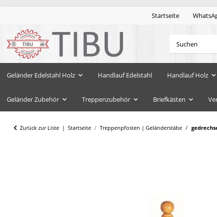
Startseite
WhatsA
Geländer Edelstahl Holz
Handlauf Edelstahl
Handlauf Holz
Geländer Zubehör
Treppenzubehör
Briefkästen
Ve
Zurück zur Liste
Startseite
Treppenpfosten | Geländerstäbe
gedrechse