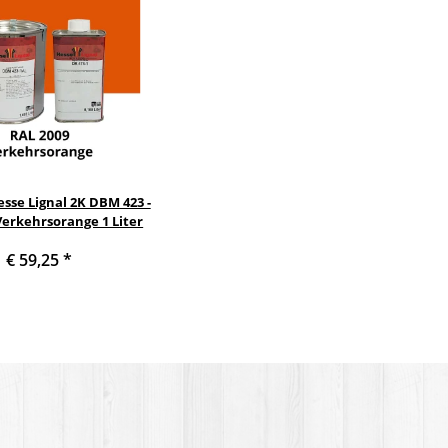
sse Lignal 2K DBM 423 -
Verkehrsorange 1 Liter
€ 59,25
*