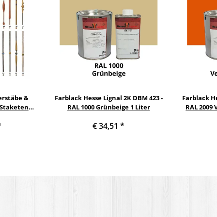
erstäbe &
Farblack Hesse Lignal 2K DBM 423 -
Farblack He
 Staketen
RAL 1000 Grünbeige 1 Liter
RAL 2009 
Säule
*
€ 34,51
*