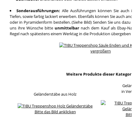
Sonderausführungen:
Alle Ausführungen können Sie auch in
Tiefen, sowie farbig lackiert erwerben. Ebenfalls können Sie auch and
oder in Pyramidenform bestellen. (Siehe Bild) Senden Sie uns dazu ei
uns ihre Wünsche bitte
unmittelbar
nach dem Kauf als Ebay-Nachri
Regel nach spätestens einem Werktag in die Produktion übergeben wi
vergrößern
Weitere Produkte dieser Kategorie
Geländ
in Verb
Geländerstäbe aus Holz
Bitte das Bild anklicken
Bitte 