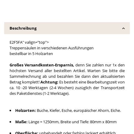
Beschreibung
E2F5FA" valign="top">
Treppensäulen in verschiedenen Ausführungen
bestellbar in 5 Holzarten
Großes Versandkosten-Ersparnis,
denn Sie zahlen nur 1x den
höchsten Versand aller bestellten Artikel. Warten Sie bitte die
Sammelrechnung ab und bezahlen Sie dann den aktualisierten
Betrag komplett!
Achtung:
Es besteht eine Bearbeitungszeit von
ca. 10 -20 Werktagen (2-4 Wochen) zuzüglich der Transportzeit
des Paketdienstes (1-2 Werktage).
Holzarten:
Buche, Kiefer, Esche, europäischer Ahorn, Eiche.
Maße:
Länge = 1250mm, Breite und Tiefe: 80mm x 80mm
Oberfläche:
unbehandelt oder farblos lackiert erhältlich