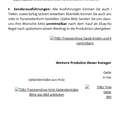
Sonderausführungen:
Alle Ausführungen können Sie auch in
Tiefen, sowie farbig lackiert erwerben. Ebenfalls können Sie auch and
oder in Pyramidenform bestellen. (Siehe Bild) Senden Sie uns dazu ei
uns ihre Wünsche bitte
unmittelbar
nach dem Kauf als Ebay-Nachri
Regel nach spätestens einem Werktag in die Produktion übergeben wi
vergrößern
Weitere Produkte dieser Kategorie
Geländ
in Verb
Geländerstäbe aus Holz
Bitte das Bild anklicken
Bitte 