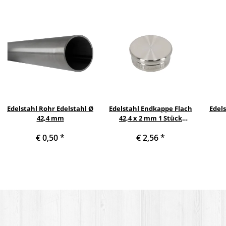
Edelstahl Rohr Edelstahl Ø
Edelstahl Endkappe Flach
Edel
42,4 mm
42,4 x 2 mm 1 Stück
Handlauf Geländer
€ 0,50
*
€ 2,56
*