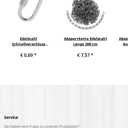
Edelstahl
Absperrkette Edelstahl
Absp
Schnellverschluss
Länge 200 cm
An
Notglied
€ 0,69
*
€ 7,57
*
Service
Sie haben eine Frage zu unseren Produkten?