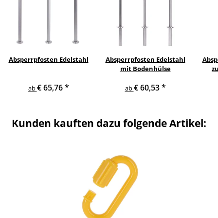
Absperrpfosten Edelstahl
Absperrpfosten Edelstahl
Absp
mit Bodenhülse
z
€ 65,76
*
€ 60,53
*
ab
ab
Kunden kauften dazu folgende Artikel: