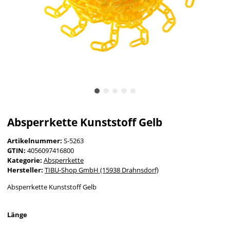
Absperrkette Kunststoff Gelb
Artikelnummer:
S-5263
GTIN:
4056097416800
Kategorie:
Absperrkette
Hersteller:
TIBU-Shop GmbH (15938 Drahnsdorf)
Absperrkette Kunststoff Gelb
Länge