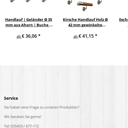
Handlauf | Geländer Ø 35
Kirsche Handlauf Holz Ø
Esch
mm aus Ahorn | Buche |
42 mm gewinkelte
Eiche mit verschiedenen
Edelstahlhalter und
Ed
€ 36,06
*
€ 41,15
*
Enden & Edelstahlhalter
Enden
ab
ab
Service
Sie haben eine Frage zu unseren Produkten?
Wir beraten Sie gerne!
Tel: 035453 / 677-172