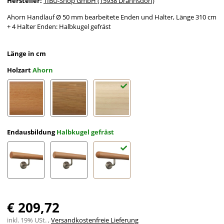
Hersteller:
TIBU-Shop GmbH (15938 Drahnsdorf)
Ahorn Handlauf Ø 50 mm bearbeitete Enden und Halter, Länge 310 cm
+ 4 Halter Enden: Halbkugel gefräst
Länge in cm
Holzart
Ahorn
Buche
Eiche
Ahorn
Endausbildung
Halbkugel gefräst
gefast
Radius gefräst
Halbkugel gefräst
€ 209,72
inkl. 19% USt. ,
Versandkostenfreie Lieferung