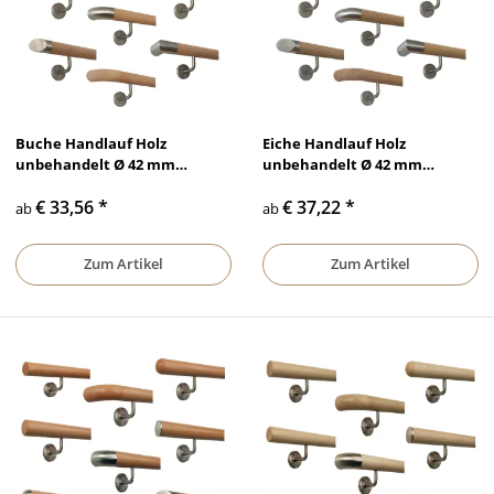
Buche Handlauf Holz
Eiche Handlauf Holz
unbehandelt Ø 42 mm
unbehandelt Ø 42 mm
gewinkelte Edelstahlhalter
gewinkelte Edelstahlhalter
€ 33,56
*
€ 37,22
*
und Enden
und Enden
ab
ab
Zum Artikel
Zum Artikel