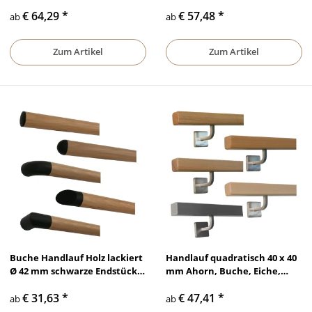
gerade Edelstahlhalter
gewinkelte quadratische
€ 64,29
*
€ 57,48
*
Edelstahlhalter
ab
ab
Zum Artikel
Zum Artikel
Buche Handlauf Holz lackiert
Handlauf quadratisch 40 x 40
Ø 42 mm schwarze Endstücke
mm Ahorn, Buche, Eiche,
ohne Handlaufhalter
Esche, Edelstahl V2A mit
€ 31,63
*
€ 47,41
*
gewinkelten Haltern
ab
ab