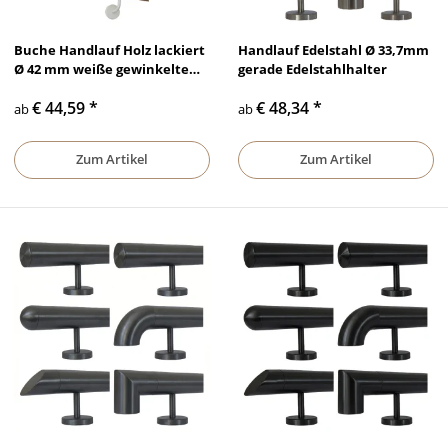
Buche Handlauf Holz lackiert
Handlauf Edelstahl Ø 33,7mm
Ø 42 mm weiße gewinkelte
gerade Edelstahlhalter
Halter und Enden
€ 44,59
*
€ 48,34
*
ab
ab
Zum Artikel
Zum Artikel