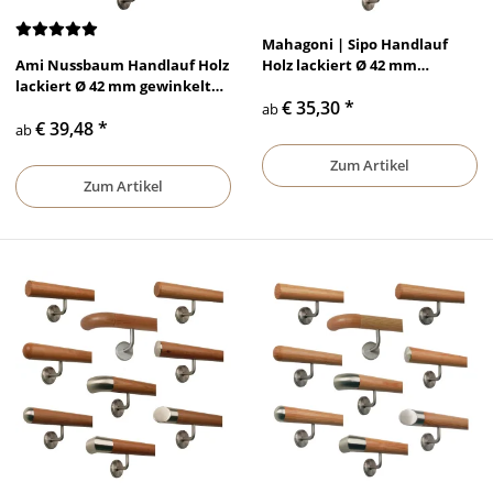
Mahagoni | Sipo Handlauf
Ami Nussbaum Handlauf Holz
Holz lackiert Ø 42 mm
lackiert Ø 42 mm gewinkelte
gewinkelte Edelstahlhalter
€ 35,30
*
Edelstahlhalter und Enden
und Enden
ab
€ 39,48
*
ab
Zum Artikel
Zum Artikel