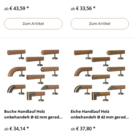
gewinkelte Edelstahlhalter
€ 43,59
*
€ 33,56
*
und Enden
ab
ab
Zum Artikel
Zum Artikel
Buche Handlauf Holz
Eiche Handlauf Holz
unbehandelt Ø 42 mm gerade
unbehandelt Ø 42 mm gerade
Edelstahlhalter und Enden
Edelstahlhalter und Enden
€ 34,14
*
€ 37,80
*
ab
ab