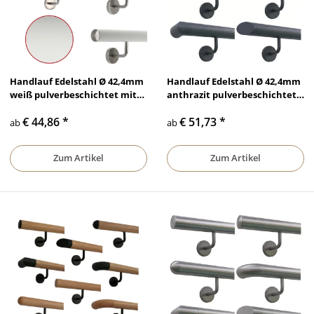
Handlauf Edelstahl Ø 42,4mm
Handlauf Edelstahl Ø 42,4mm
weiß pulverbeschichtet mit
anthrazit pulverbeschichtet
gewinkelte Edelstahl Halter
mit gewinkelte anthrazit
€ 44,86
*
€ 51,73
*
Edelstahlhalter
ab
ab
Zum Artikel
Zum Artikel