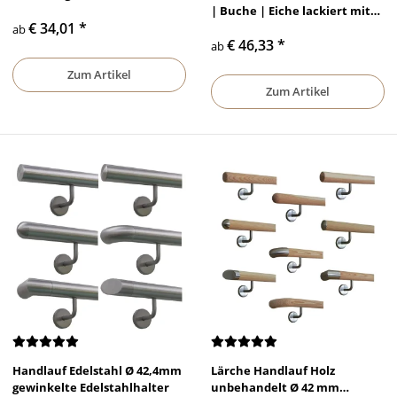
Edelstahlhalter und Enden
| Buche | Eiche lackiert mit
€ 34,01
*
verschiedenen Enden &
ab
€ 46,33
*
Edelstahlhalter
ab
Zum Artikel
Zum Artikel
Handlauf Edelstahl Ø 42,4mm
Lärche Handlauf Holz
gewinkelte Edelstahlhalter
unbehandelt Ø 42 mm