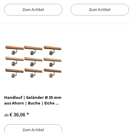
Zum Artikel
Zum Artikel
Handlauf | Geländer Ø 35 mm
aus Ahorn | Buche | Eiche mit
verschiedenen Enden &
€ 36,06
*
Edelstahlhalter
ab
Zum Artikel