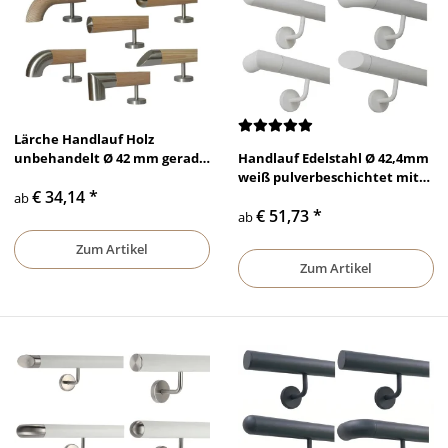
Lärche Handlauf Holz
unbehandelt Ø 42 mm gerade
Handlauf Edelstahl Ø 42,4mm
Edelstahlhalter und Enden
weiß pulverbeschichtet mit
€ 34,14
*
gewinkelte Edelstahlhalter
ab
€ 51,73
*
ab
Zum Artikel
Zum Artikel