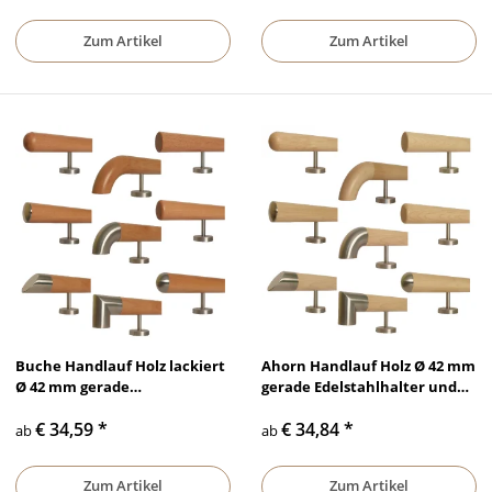
Zum Artikel
Zum Artikel
Buche Handlauf Holz lackiert
Ahorn Handlauf Holz Ø 42 mm
Ø 42 mm gerade
gerade Edelstahlhalter und
Edelstahlhalter und Enden
Enden
€ 34,59
*
€ 34,84
*
ab
ab
Zum Artikel
Zum Artikel