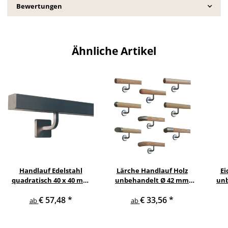
Bewertungen
Ähnliche Artikel
Handlauf Edelstahl
Lärche Handlauf Holz
Ei
quadratisch 40 x 40 mm
unbehandelt Ø 42 mm
unb
gewinkelte quadratische
gewinkelte
€ 57,48
*
€ 33,56
*
Edelstahlhalter
Edelstahlhalter und
Ed
ab
ab
Enden