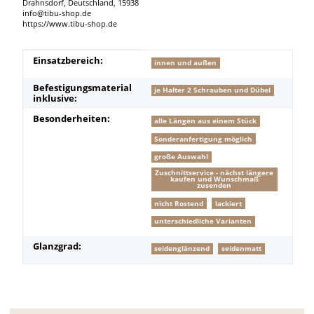
Drahnsdorf, Deutschland, 15938
info@tibu-shop.de
https://www.tibu-shop.de
Produkteigenschaft
Wert
Einsatzbereich:
innen und außen
Befestigungsmaterial
je Halter 2 Schrauben und Dübel
inklusive:
Besonderheiten:
alle Längen aus einem Stück
Sonderanfertigung möglich
große Auswahl
Zuschnittservice - nächst längere
kaufen und Wunschmaß
zusenden
nicht Rostend
lackiert
unterschiedliche Varianten
Glanzgrad:
seidenglänzend
seidenmatt