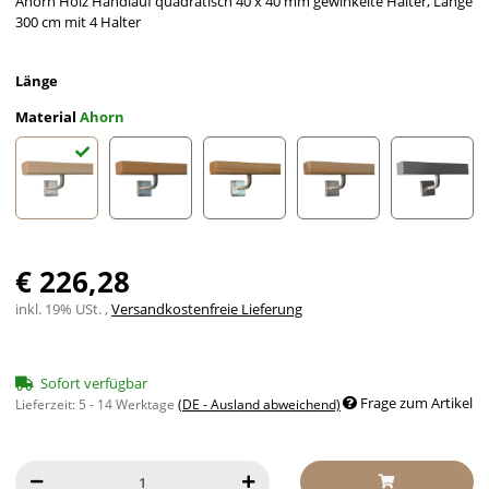
Ahorn Holz Handlauf quadratisch 40 x 40 mm gewinkelte Halter, Länge
300 cm mit 4 Halter
Länge
Material
Ahorn
Ahorn
Buche
Eiche
Esche
Edelstah
€ 226,28
inkl. 19% USt. ,
Versandkostenfreie Lieferung
Sofort verfügbar
Frage zum Artikel
Lieferzeit:
5 - 14 Werktage
(DE - Ausland abweichend)