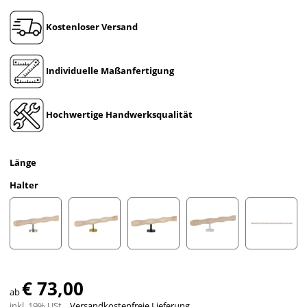
Kostenloser Versand
Individuelle Maßanfertigung
Hochwertige Handwerksqualität
Länge
Halter
Modell P
Modell PM
Modell Q
Modell R
Ohne Ha
€ 73,00
ab
inkl. 19% USt. ,
Versandkostenfreie Lieferung