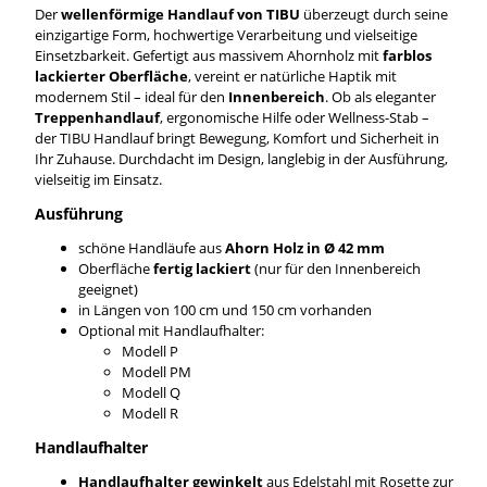
Der
wellenförmige Handlauf von TIBU
überzeugt durch seine
einzigartige Form, hochwertige Verarbeitung und vielseitige
Einsetzbarkeit. Gefertigt aus massivem Ahornholz mit
farblos
lackierter Oberfläche
, vereint er natürliche Haptik mit
modernem Stil – ideal für den
Innenbereich
. Ob als eleganter
Treppenhandlauf
, ergonomische Hilfe oder Wellness-Stab –
der TIBU Handlauf bringt Bewegung, Komfort und Sicherheit in
Ihr Zuhause. Durchdacht im Design, langlebig in der Ausführung,
vielseitig im Einsatz.
Ausführung
schöne Handläufe aus
Ahorn Holz in Ø 42 mm
Oberfläche
fertig lackiert
(nur für den Innenbereich
geeignet)
in Längen von 100 cm und 150 cm vorhanden
Optional mit Handlaufhalter:
Modell P
Modell PM
Modell Q
Modell R
Handlaufhalter
Handlaufhalter gewinkelt
aus Edelstahl mit Rosette zur