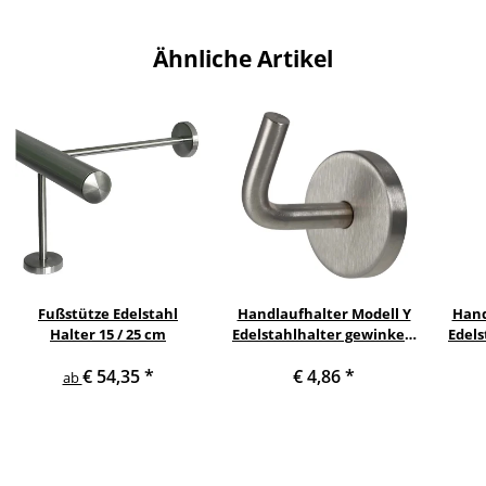
Ähnliche Artikel
Fußstütze Edelstahl
Handlaufhalter Modell Y
Hand
Halter 15 / 25 cm
Edelstahlhalter gewinkelt
Edels
zum Anschweissen
€ 54,35
*
€ 4,86
*
ab