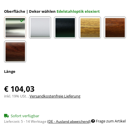
Oberfläche | Dekor wählen
Edelstahloptik eloxiert
Edelstahloptik eloxiert
Weiß eloxiert RAL 9002
Schwarz eloxiert RAL 9005
Eiche (hell) Holzdekor
Mahagon
Nussbaum Holzdekor
Länge
€ 104,03
inkl. 19% USt. ,
Versandkostenfreie Lieferung
Sofort verfügbar
Frage zum Artikel
Lieferzeit:
5 - 14 Werktage
(DE - Ausland abweichend)