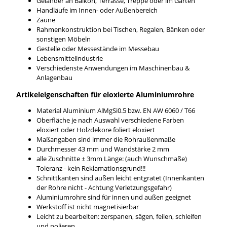
Geländer an Balkon, Terrasse, Treppe oder im Garten
Handläufe im Innen- oder Außenbereich
Zäune
Rahmenkonstruktion bei Tischen, Regalen, Bänken oder
sonstigen Möbeln
Gestelle oder Messestände im Messebau
Lebensmittelindustrie
Verschiedenste Anwendungen im Maschinenbau &
Anlagenbau
Artikeleigenschaften für eloxierte Aluminiumrohre
Material Aluminium AlMgSi0.5 bzw. EN AW 6060 / T66
Oberfläche je nach Auswahl verschiedene Farben
eloxiert oder Holzdekore foliert eloxiert
Maßangaben sind immer die Rohraußenmaße
Durchmesser 43 mm und Wandstärke 2 mm
alle Zuschnitte ± 3mm Länge: (auch Wunschmaße)
Toleranz - kein Reklamationsgrund!!!
Schnittkanten sind außen leicht entgratet (Innenkanten
der Rohre nicht - Achtung Verletzungsgefahr)
Aluminiumrohre sind für innen und außen geeignet
Werkstoff ist nicht magnetisierbar
Leicht zu bearbeiten: zerspanen, sägen, feilen, schleifen
und polieren