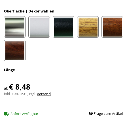
Oberfläche | Dekor wählen
Edelstahloptik eloxiert
Weiß eloxiert RAL 9002
Schwarz eloxiert RAL 9005
Eiche (hell) Holzdekor
Mahagon
Nussbaum Holzdekor
Länge
€ 8,48
ab
inkl. 19% USt. , zzgl.
Versand
Frage zum Artikel
Sofort verfügbar