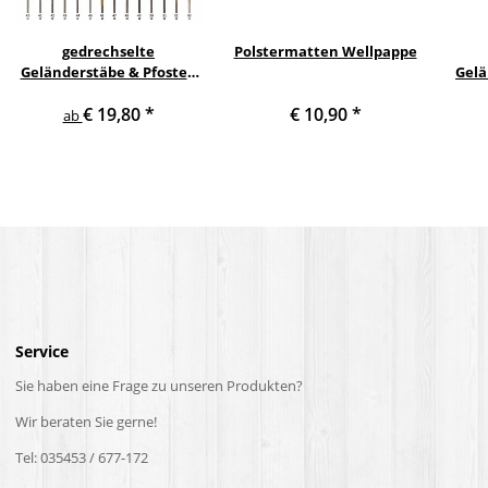
gedrechselte
Polstermatten Wellpappe
Geländerstäbe & Pfosten
Gelä
m. Edelstahl Staketen
Trep
€ 19,80
*
€ 10,90
*
Treppe Geländer Säule
Hol
ab
Service
Sie haben eine Frage zu unseren Produkten?
Wir beraten Sie gerne!
Tel: 035453 / 677-172