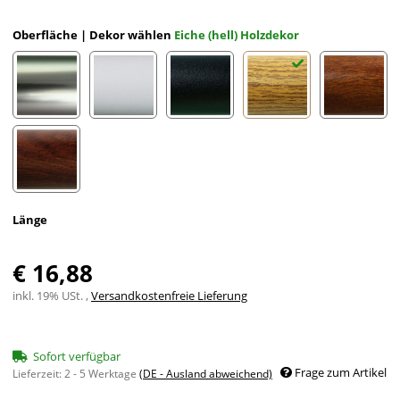
Oberfläche | Dekor wählen
Eiche (hell) Holzdekor
Edelstahloptik eloxiert
Weiß eloxiert RAL 9002
Schwarz eloxiert RAL 9005
Eiche (hell) Holzdekor
Mahagon
Nussbaum Holzdekor
Länge
€ 16,88
inkl. 19% USt. ,
Versandkostenfreie Lieferung
Sofort verfügbar
Frage zum Artikel
Lieferzeit:
2 - 5 Werktage
(DE - Ausland abweichend)