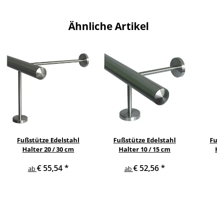
Ähnliche Artikel
Fußstütze Edelstahl
Fußstütze Edelstahl
Fu
Halter 20 / 30 cm
Halter 10 / 15 cm
€ 55,54
*
€ 52,56
*
ab
ab