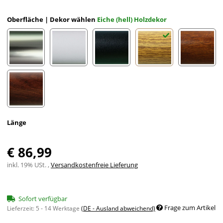
Oberfläche | Dekor wählen
Eiche (hell) Holzdekor
Edelstahloptik eloxiert
Weiß eloxiert RAL 9002
Schwarz eloxiert RAL 9005
Eiche (hell) Holzdekor
Mahagon
Nussbaum Holzdekor
Länge
€ 86,99
inkl. 19% USt. ,
Versandkostenfreie Lieferung
Sofort verfügbar
Frage zum Artikel
Lieferzeit:
5 - 14 Werktage
(DE - Ausland abweichend)