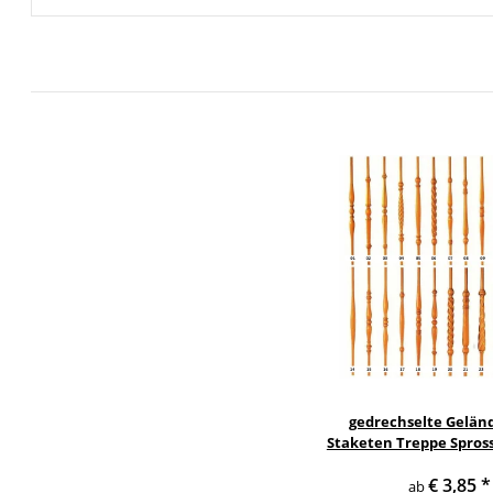
gedrechselte Gelän
Staketen Treppe Spros
Holzstab Treppe
€ 3,85
*
ab