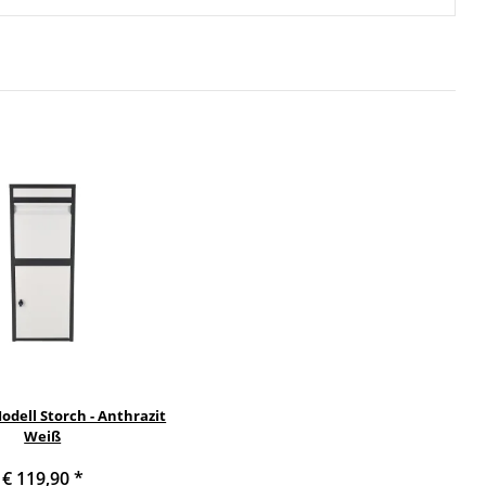
dell Storch - Anthrazit
Weiß
€ 119,90
*