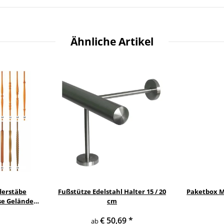
Ähnliche Artikel
derstäbe
Fußstütze Edelstahl Halter 15 / 20
Paketbox Mo
se Geländer
cm
nstab
€ 50,69
*
ab