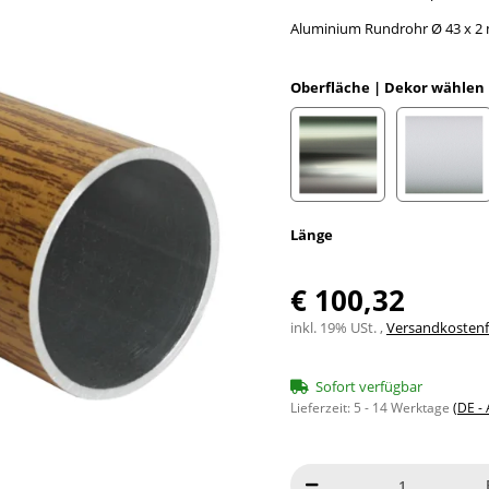
Aluminium Rundrohr Ø 43 x 2 m
Oberfläche | Dekor wählen
Edelstahloptik eloxiert
Weiß e
Länge
€ 100,32
inkl. 19% USt. ,
Versandkostenfr
Sofort verfügbar
Lieferzeit:
5 - 14 Werktage
(DE -