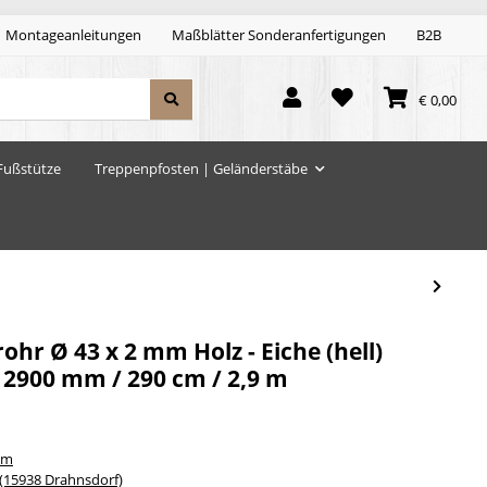
Montageanleitungen
Maßblätter Sonderanfertigungen
B2B
€ 0,00
Fußstütze
Treppenpfosten | Geländerstäbe
r Ø 43 x 2 mm Holz - Eiche (hell)
 2900 mm / 290 cm / 2,9 m
um
15938 Drahnsdorf)