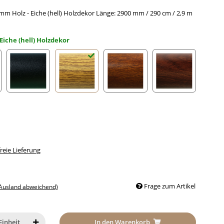
m Holz - Eiche (hell) Holzdekor Länge: 2900 mm / 290 cm / 2,9 m
Eiche (hell) Holzdekor
loxiert RAL 9002
Schwarz eloxiert RAL 9005
Eiche (hell) Holzdekor
Mahagoni Holzdekor
Nussbaum Holz
eie Lieferung
Frage zum Artikel
 Ausland abweichend)
In den Warenkorb
Einheit