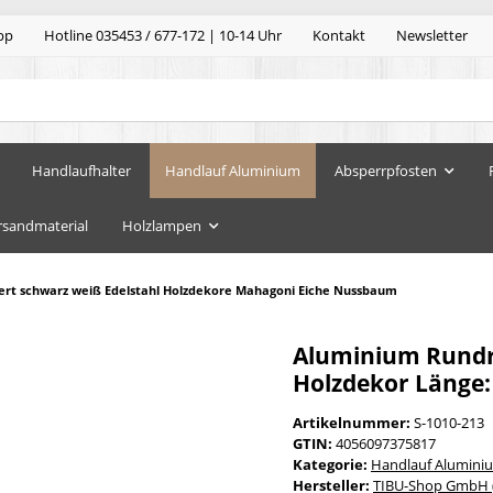
pp
Hotline 035453 / 677-172 | 10-14 Uhr
Kontakt
Newsletter
Handlaufhalter
Handlauf Aluminium
Absperrpfosten
rsandmaterial
Holzlampen
ert schwarz weiß Edelstahl Holzdekore Mahagoni Eiche Nussbaum
Aluminium Rundroh
Holzdekor Länge:
Artikelnummer:
S-1010-213
GTIN:
4056097375817
Kategorie:
Handlauf Alumini
Hersteller:
TIBU-Shop GmbH (