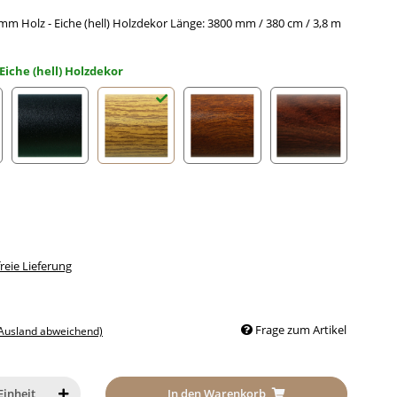
m Holz - Eiche (hell) Holzdekor Länge: 3800 mm / 380 cm / 3,8 m
Eiche (hell) Holzdekor
loxiert RAL 9002
Schwarz eloxiert RAL 9005
Eiche (hell) Holzdekor
Mahagoni Holzdekor
Nussbaum Holz
eie Lieferung
Frage zum Artikel
 Ausland abweichend)
In den Warenkorb
Einheit