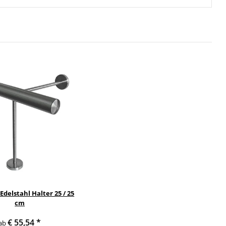
Edelstahl Halter 25 / 25
cm
€ 55,54
*
ab