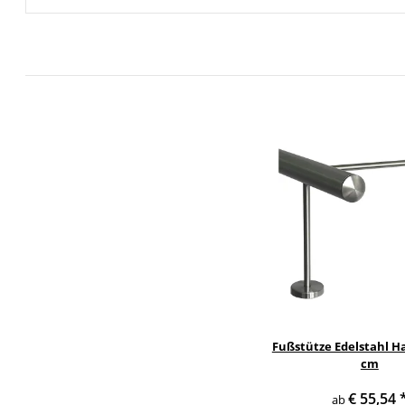
Fußstütze Edelstahl Hal
cm
€ 55,54
ab