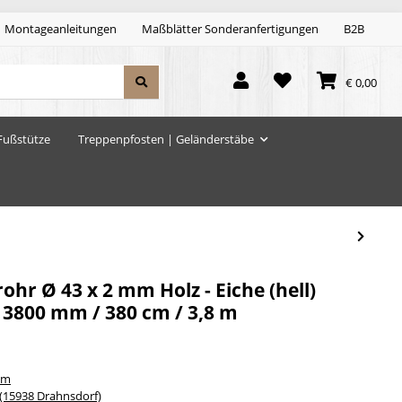
Montageanleitungen
Maßblätter Sonderanfertigungen
B2B
€ 0,00
Fußstütze
Treppenpfosten | Geländerstäbe
r Ø 43 x 2 mm Holz - Eiche (hell)
 3800 mm / 380 cm / 3,8 m
um
15938 Drahnsdorf)