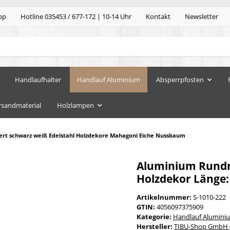
pp
Hotline 035453 / 677-172 | 10-14 Uhr
Kontakt
Newsletter
Handlaufhalter
Handlauf Aluminium
Absperrpfosten
rsandmaterial
Holzlampen
ert schwarz weiß Edelstahl Holzdekore Mahagoni Eiche Nussbaum
Aluminium Rundroh
Holzdekor Länge:
Artikelnummer:
S-1010-222
GTIN:
4056097375909
Kategorie:
Handlauf Alumini
Hersteller:
TIBU-Shop GmbH (