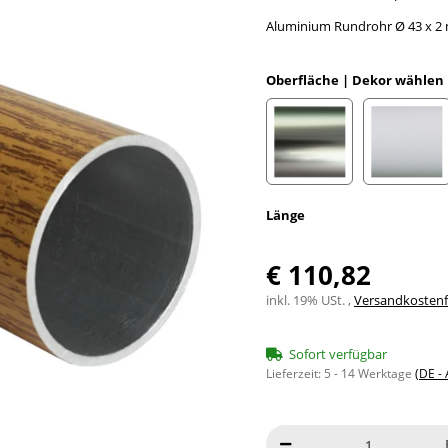
Aluminium Rundrohr Ø 43 x 2 m
Oberfläche | Dekor wählen
Edelstahloptik eloxiert
Weiß e
Länge
€ 110,82
inkl. 19% USt. ,
Versandkostenfr
Sofort verfügbar
Lieferzeit:
5 - 14 Werktage
(DE -