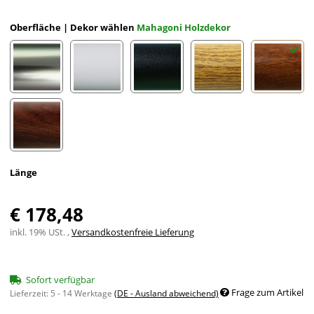
Oberfläche | Dekor wählen
Mahagoni Holzdekor
Edelstahloptik eloxiert
Weiß eloxiert RAL 9002
Schwarz eloxiert RAL 9005
Eiche (hell) Holzdekor
Mahagon
Nussbaum Holzdekor
Länge
€ 178,48
inkl. 19% USt. ,
Versandkostenfreie Lieferung
Sofort verfügbar
Frage zum Artikel
Lieferzeit:
5 - 14 Werktage
(DE - Ausland abweichend)