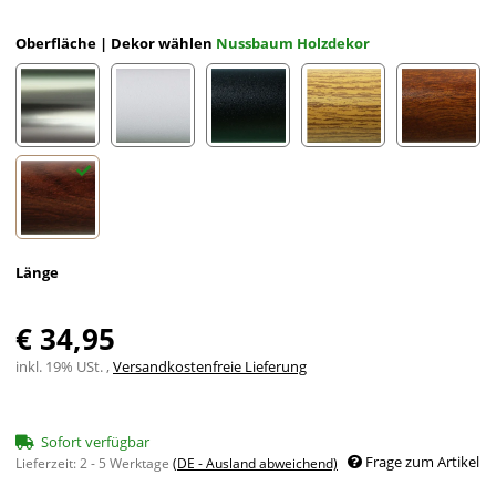
Oberfläche | Dekor wählen
Nussbaum Holzdekor
Edelstahloptik eloxiert
Weiß eloxiert RAL 9002
Schwarz eloxiert RAL 9005
Eiche (hell) Holzdekor
Mahagon
Nussbaum Holzdekor
Länge
€ 34,95
inkl. 19% USt. ,
Versandkostenfreie Lieferung
Sofort verfügbar
Frage zum Artikel
Lieferzeit:
2 - 5 Werktage
(DE - Ausland abweichend)