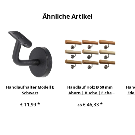
Ähnliche Artikel
Handlaufhalter Modell E
Handlauf Holz Ø 50 mm
Hand
Schwarz
Ahorn | Buche | Eiche
Ede
pulverbeschichtet
lackiert mit
mi
€ 11,99
*
€ 46,33
*
gewinkelt mit Halteplatte
verschiedenen Enden &
ab
Edelstahlhalter