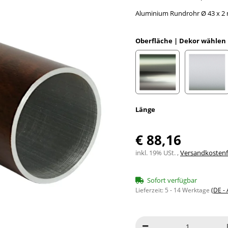
Aluminium Rundrohr Ø 43 x 2 
Oberfläche | Dekor wählen
Edelstahloptik eloxiert
Weiß e
Länge
€ 88,16
inkl. 19% USt. ,
Versandkostenfr
Sofort verfügbar
Lieferzeit:
5 - 14 Werktage
(DE -