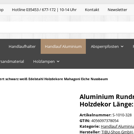
pp
Hotline 035453 / 677-172 | 10-14 Uhr
Kontakt
Newsletter
Handlaufhalter
Handlauf Aluminium
Absperrpfosten
rsandmaterial
Holzlampen
ert schwarz weiß Edelstahl Holzdekore Mahagoni Eiche Nussbaum
Aluminium Rundr
Holzdekor Länge:
Artikelnummer:
S-1010-328
GTIN:
4056097378054
Kategorie:
Handlauf Alumini
Hersteller:
TIBU-Shop GmbH (