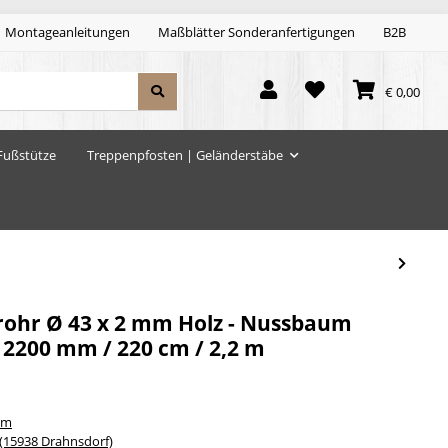
Montageanleitungen
Maßblätter Sonderanfertigungen
B2B
€ 0,00
Fußstütze
Treppenpfosten | Geländerstäbe
ohr Ø 43 x 2 mm Holz - Nussbaum
 2200 mm / 220 cm / 2,2 m
um
15938 Drahnsdorf)