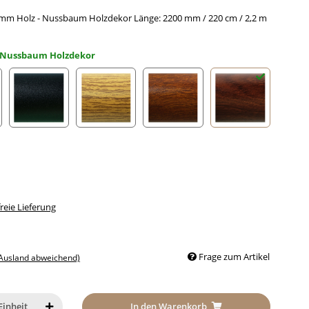
mm Holz - Nussbaum Holzdekor Länge: 2200 mm / 220 cm / 2,2 m
Nussbaum Holzdekor
loxiert RAL 9002
Schwarz eloxiert RAL 9005
Eiche (hell) Holzdekor
Mahagoni Holzdekor
Nussbaum Holz
eie Lieferung
Frage zum Artikel
 Ausland abweichend)
In den Warenkorb
Einheit