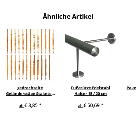
Ähnliche Artikel
gedrechselte
Fußstütze Edelstahl
Pake
Geländerstäbe Staketen
Halter 15 / 20 cm
Treppe Sprosse Geländer
€ 3,85
*
€ 50,69
*
Holzstab Treppenstab
ab
ab