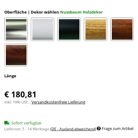
Oberfläche | Dekor wählen
Nussbaum Holzdekor
Edelstahloptik eloxiert
Weiß eloxiert RAL 9002
Schwarz eloxiert RAL 9005
Eiche (hell) Holzdekor
Mahagon
Nussbaum Holzdekor
Länge
€ 180,81
inkl. 19% USt. ,
Versandkostenfreie Lieferung
Sofort verfügbar
Frage zum Artikel
Lieferzeit:
5 - 14 Werktage
(DE - Ausland abweichend)