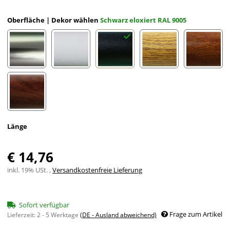
Oberfläche | Dekor wählen
Schwarz eloxiert RAL 9005
Edelstahloptik eloxiert
Weiß eloxiert RAL 9002
Schwarz eloxiert RAL 9005
Eiche (hell) Holzdekor
Mahagon
Nussbaum Holzdekor
Länge
€ 14,76
inkl. 19% USt. ,
Versandkostenfreie Lieferung
Sofort verfügbar
Frage zum Artikel
Lieferzeit:
2 - 5 Werktage
(DE - Ausland abweichend)