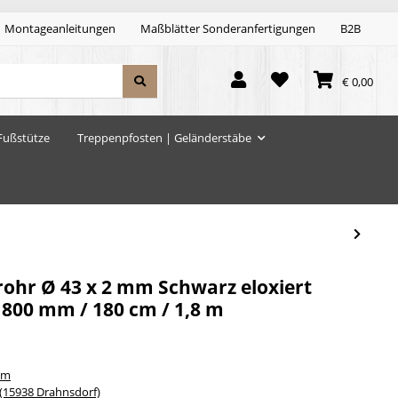
Montageanleitungen
Maßblätter Sonderanfertigungen
B2B
€ 0,00
Fußstütze
Treppenpfosten | Geländerstäbe
hr Ø 43 x 2 mm Schwarz eloxiert
1800 mm / 180 cm / 1,8 m
um
15938 Drahnsdorf)