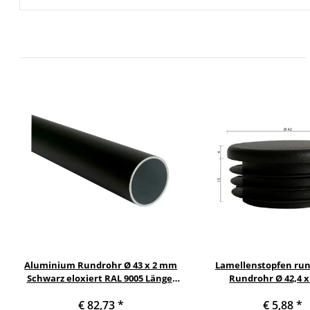
Aluminium Rundrohr Ø 43 x 2 mm
Lamellenstopfen run
Schwarz eloxiert RAL 9005 Länge:
Rundrohr Ø 42,4 
2000 mm / 200 cm / 2,0 m
€ 82,73
*
€ 5,88
*