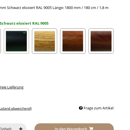
mm Schwarz eloxiert RAL 9005 Länge: 1800 mm / 180 cm / 1,8 m
Schwarz eloxiert RAL 9005
loxiert RAL 9002
Schwarz eloxiert RAL 9005
Eiche (hell) Holzdekor
Mahagoni Holzdekor
Nussbaum Holz
eie Lieferung
Frage zum Artikel
Ausland abweichend)
In den Warenkorb
Einheit