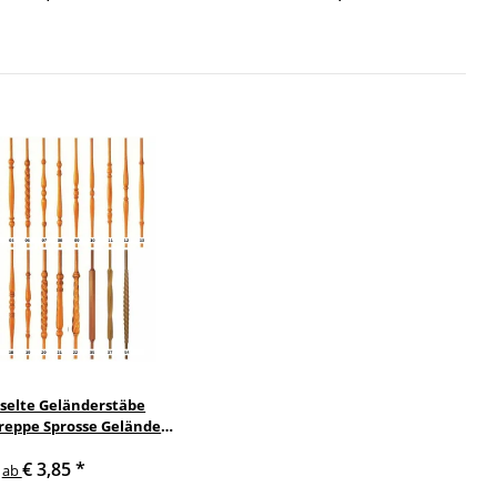
selte Geländerstäbe
reppe Sprosse Geländer
stab Treppenstab
€ 3,85
*
ab