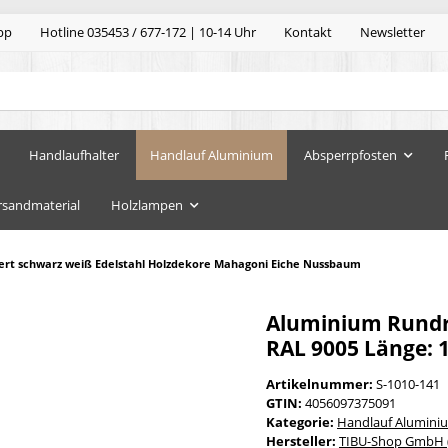
pp
Hotline 035453 / 677-172 | 10-14 Uhr
Kontakt
Newsletter
Handlaufhalter
Handlauf Aluminium
Absperrpfosten
rsandmaterial
Holzlampen
ert schwarz weiß Edelstahl Holzdekore Mahagoni Eiche Nussbaum
Aluminium Rundro
RAL 9005 Länge: 
Artikelnummer:
S-1010-141
GTIN:
4056097375091
Kategorie:
Handlauf Alumini
Hersteller:
TIBU-Shop GmbH (