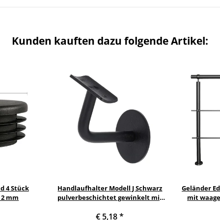
Kunden kauften dazu folgende Artikel:
d 4 Stück
Handlaufhalter Modell J Schwarz
Geländer Ed
x 2 mm
pulverbeschichtet gewinkelt mit
mit waage
Halteplatte |
Variante: m
€ 5,18
*
Stockschraubenmontage