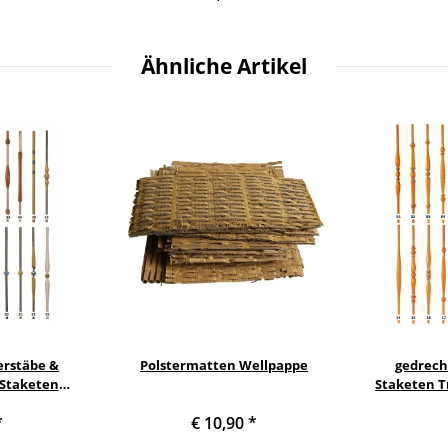
Ähnliche Artikel
erstäbe &
Polstermatten Wellpappe
gedrech
 Staketen
Staketen T
Säule
Holz
*
€ 10,90
*