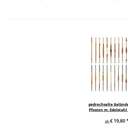
gedrechselte Geländ
Pfosten m. Edelstahl
Treppe Geländer 
€ 19,80
ab