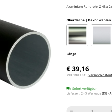
Aluminium Rundrohr Ø 43 x 2 
Oberfläche | Dekor wählen
Edelstahloptik eloxiert
Weiß e
Länge
€ 39,16
inkl. 19% USt. ,
Versandkostenfr
Sofort verfügbar
Lieferzeit:
2 - 5 Werktage
(DE - 