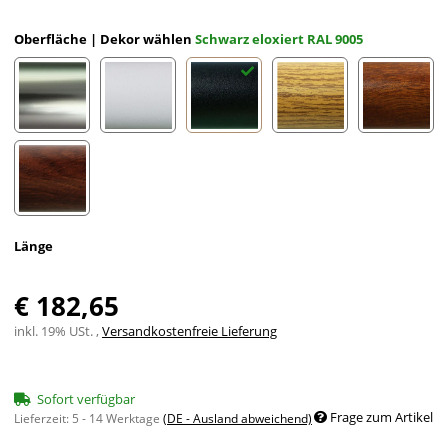
Oberfläche | Dekor wählen
Schwarz eloxiert RAL 9005
Edelstahloptik eloxiert
Weiß eloxiert RAL 9002
Schwarz eloxiert RAL 9005
Eiche (hell) Holzdekor
Mahagon
Nussbaum Holzdekor
Länge
€ 182,65
inkl. 19% USt. ,
Versandkostenfreie Lieferung
Sofort verfügbar
Frage zum Artikel
Lieferzeit:
5 - 14 Werktage
(DE - Ausland abweichend)