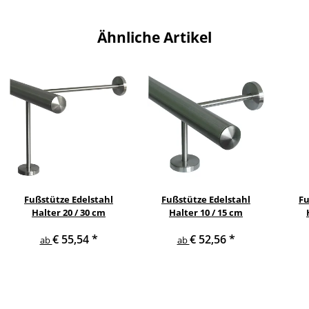
Ähnliche Artikel
Fußstütze Edelstahl
Fußstütze Edelstahl
Fu
Halter 20 / 30 cm
Halter 10 / 15 cm
€ 55,54
*
€ 52,56
*
ab
ab