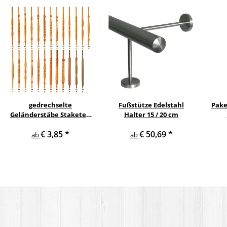
gedrechselte
Fußstütze Edelstahl
Pake
Geländerstäbe Staketen
Halter 15 / 20 cm
Treppe Sprosse Geländer
€ 3,85
*
€ 50,69
*
Holzstab Treppenstab
ab
ab