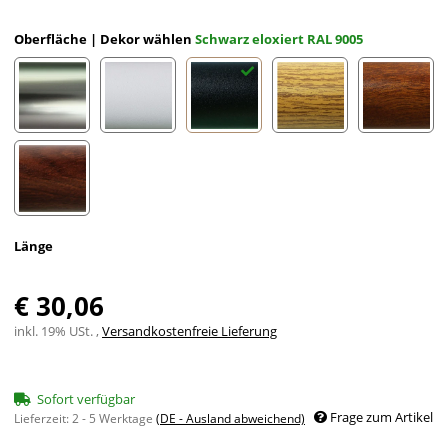
Oberfläche | Dekor wählen
Schwarz eloxiert RAL 9005
Edelstahloptik eloxiert
Weiß eloxiert RAL 9002
Schwarz eloxiert RAL 9005
Eiche (hell) Holzdekor
Mahagon
Nussbaum Holzdekor
Länge
€ 30,06
inkl. 19% USt. ,
Versandkostenfreie Lieferung
Sofort verfügbar
Frage zum Artikel
Lieferzeit:
2 - 5 Werktage
(DE - Ausland abweichend)