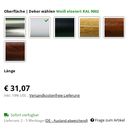
Oberfläche | Dekor wählen
Weiß eloxiert RAL 9002
Edelstahloptik eloxiert
Weiß eloxiert RAL 9002
Schwarz eloxiert RAL 9005
Eiche (hell) Holzdekor
Mahagon
Nussbaum Holzdekor
Länge
€ 31,07
inkl. 19% USt. ,
Versandkostenfreie Lieferung
Sofort verfügbar
Frage zum Artikel
Lieferzeit:
2 - 5 Werktage
(DE - Ausland abweichend)